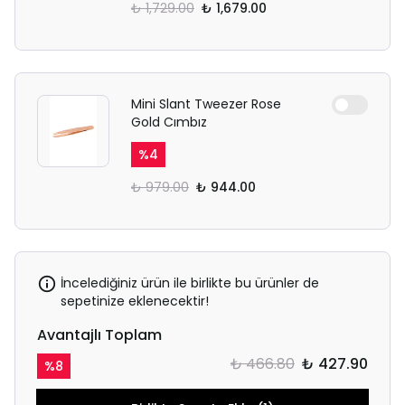
₺ 1,729.00
₺ 1,679.00
Mini Slant Tweezer Rose
Gold Cımbız
%
4
₺ 979.00
₺ 944.00
İncelediğiniz ürün ile birlikte bu ürünler de
sepetinize eklenecektir!
Avantajlı Toplam
₺ 466.80
₺ 427.90
%
8