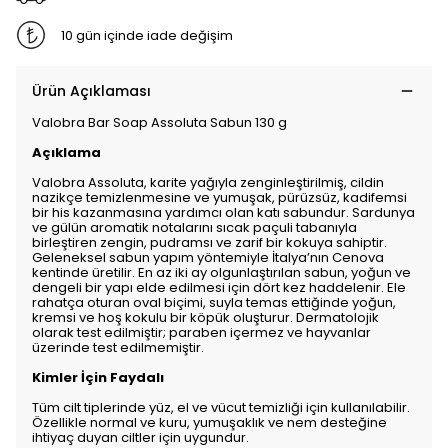
10 gün içinde iade değişim
Ürün Açıklaması
Valobra Bar Soap Assoluta Sabun 130 g
Açıklama
Valobra Assoluta, karite yağıyla zenginleştirilmiş, cildin
nazikçe temizlenmesine ve yumuşak, pürüzsüz, kadifemsi
bir his kazanmasına yardımcı olan katı sabundur. Sardunya
ve gülün aromatik notalarını sıcak paçuli tabanıyla
birleştiren zengin, pudramsı ve zarif bir kokuya sahiptir.
Geleneksel sabun yapım yöntemiyle İtalya’nın Cenova
kentinde üretilir. En az iki ay olgunlaştırılan sabun, yoğun ve
dengeli bir yapı elde edilmesi için dört kez haddelenir. Ele
rahatça oturan oval biçimi, suyla temas ettiğinde yoğun,
kremsi ve hoş kokulu bir köpük oluşturur. Dermatolojik
olarak test edilmiştir; paraben içermez ve hayvanlar
üzerinde test edilmemiştir.
Kimler İçin Faydalı
Tüm cilt tiplerinde yüz, el ve vücut temizliği için kullanılabilir.
Özellikle normal ve kuru, yumuşaklık ve nem desteğine
ihtiyaç duyan ciltler için uygundur.