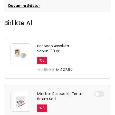
Devamını Göster
Birlikte Al
Bar Soap Assoluta -
Sabun 130 gr
%
8
₺ 466.80
₺ 427.90
Mini Nail Rescue Kit Tırnak
Bakım Seti
%
3