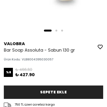
VALOBRA
Bar Soap Assoluta - Sabun 130 gr
Ürün Kodu
:
VLB8004395030057
₺ 466.80
%
8
₺ 427.90
SEPETE EKLE
750 TL üzeri ücretsiz kargo