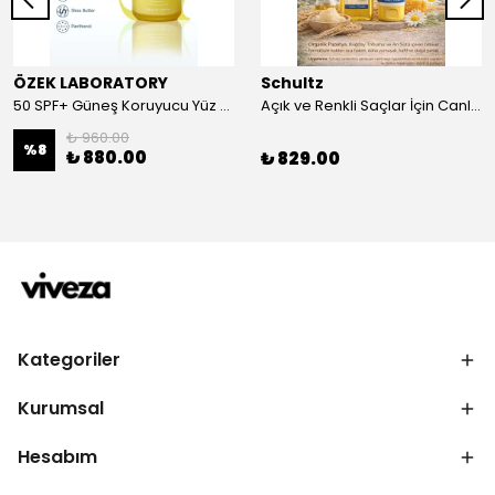
ÖZEK LABORATORY
Schultz
50 SPF+ Güneş Koruyucu Yüz ve Vücut Sütü 100 ml
Açık ve Renkli Saçlar İçin Canlandırıcı 2li Bakım Seti Şampuan + Saç Kremi
₺ 960.00
%
8
₺ 880.00
₺ 829.00
Kategoriler
Kurumsal
Hesabım