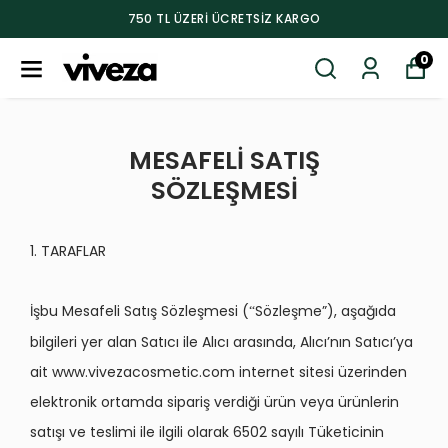
750 TL ÜZERI ÜCRETSIZ KARGO
0
MESAFELİ SATIŞ
SÖZLEŞ
MES
İ
1. TARAFLAR
İşbu Mesafeli Satış S
ö
zleşmesi (
S
ö
zleşme”), aşağıda
“
bilgileri yer alan Satıcı ile Alıcı arasında, Alıcı’nın Satıcı’ya
ait www.vivezacosmetic.com internet sitesi üzerinden
elektronik ortamda sipariş verdiği ürün veya ürünlerin
satışı ve teslimi ile ilgili olarak 6502 sayılı Tüketicinin