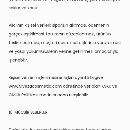
saklar ve korur.
Alıcı’nın kişisel verileri; sipariş
in al
ınması,
ö
demenin
gerçekleştirilmesi, faturanın düzenlenmesi, ürünün
teslim edilmesi, müşteri destek süreçlerinin yürütülmesi
ve yasal yükümlülüklerin yerine getirilmesi amaçlarıyla
işlenebilir.
Kişisel verilerin işlenmesine ilişkin ayrıntılı bilgiye
www.vivezacosmetic.com adresinde yer alan KVKK ve
Gizlilik Politikası metinlerinden ulaşılabilir.
16. MÜCBİR SEBEPLER
Doğal afetler, salgın hastalıklar, savaş
, ter
ö
r olayları,