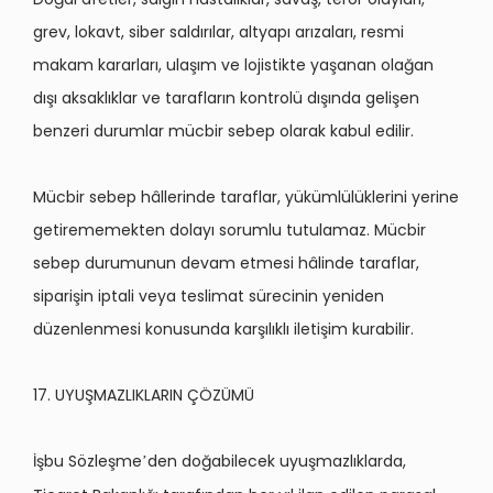
grev, lokavt, siber saldırılar, altyapı arızaları, resmi
makam kararları, ulaşım ve lojistikte yaşanan olağ
an
d
ışı aksaklıklar ve tarafların kontrolü dışında gelişen
benzeri durumlar mücbir sebep olarak kabul edilir.
Mücbir sebep hâllerinde taraflar, yükümlülüklerini yerine
getirememekten dolayı sorumlu tutulamaz. Mücbir
sebep durumunun devam etmesi hâlinde taraflar,
siparişin iptali veya teslimat sürecinin yeniden
düzenlenmesi konusunda karşılıklı iletişim kurabilir.
17. UYUŞMAZLIKLARIN ÇÖZÜMÜ
İşbu S
ö
zleşme
den do
ğabilecek uyuşmazlıklarda,
’