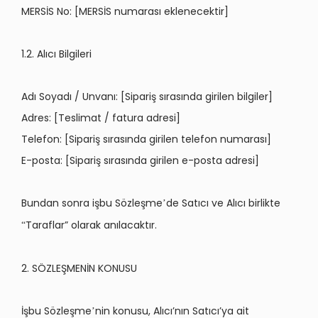
MERSİS No: [MERSİS numarası eklenecektir]
1.2. Alıcı Bilgileri
Adı Soyadı
/ Unvan
ı
: [Sipari
ş sırasında girilen bilgiler]
Adres: [Teslimat / fatura adresi]
Telefon: [Sipariş sırasında girilen telefon numarası
]
E-posta: [Sipari
ş sırasında girilen e-posta adresi]
Bundan sonra işbu S
ö
zleşme
de Sat
ıcı ve Alıcı birlikte
’
Taraflar” olarak anılacaktır.
“
2. SÖZLEŞMENİN KONUSU
İşbu S
ö
zleşme
nin konusu, Alıcı’nın Satıcı’ya ait
’