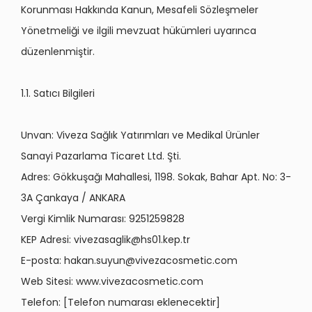
Korunması Hakkında Kanun, Mesafeli S
ö
zleşmeler
Y
ö
netmeliği ve ilgili mevzuat hükümleri uyarı
nca
d
üzenlenmiştir.
1.1. Satıcı Bilgileri
Unvan: Viveza Sağlık Yatırımları ve Medikal Ürünler
Sanayi Pazarlama Ticaret Ltd. Ş
ti.
Adres: G
ö
kkuşağı Mahallesi, 1198. Sokak, Bahar Apt. No: 3-
3A Çankaya / ANKARA
Vergi Kimlik Numarası: 9251259828
KEP Adresi:
vivezasaglik@hs01.kep.tr
E-posta:
hakan.suyun@vivezacosmetic.com
Web Sitesi: www.vivezacosmetic.com
Telefon: [Telefon numarası eklenecektir]