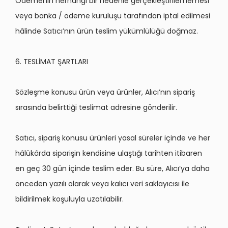
Ödemenin herhangi bir nedenle gerçekleştirilememesi
veya banka /
ö
deme kuruluşu tarafından iptal edilmesi
hâlinde Satıcı’nın ürün teslim yükümlülüğü doğmaz.
6. TESLİMAT ŞARTLARI
S
ö
zleşme konusu ürün veya ürünler, Alıcı’nı
n sipari
ş
sırasında belirttiği teslimat adresine g
ö
nderilir.
Sat
ıcı
, sipari
ş konusu ürünleri yasal süreler içinde ve her
hâlükârda siparişin kendisine ulaştığı tarihten itibaren
en geç
30 g
ün içinde teslim eder. Bu süre, Alıcı’ya daha
ö
nceden yazılı olarak veya kalıcı veri saklayıcısı ile
bildirilmek koşuluyla uzatılabilir.