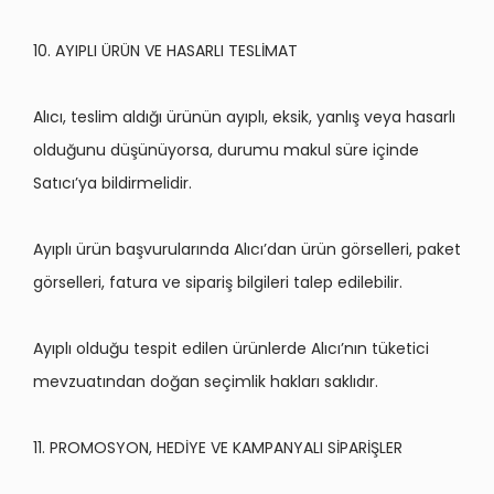
10. AYIPLI ÜRÜN VE HASARLI TESLİMAT
Alıcı, teslim aldığı ürünün ayıplı, eksik, yanlış veya hasarlı
olduğunu düşünüyorsa, durumu makul sü
re i
çinde
Satıcı’ya bildirmelidir.
Ayıplı ürün başvurularında Alıcı’dan ürün g
ö
rselleri, paket
g
ö
rselleri, fatura ve sipariş bilgileri talep edilebilir.
Ayıplı olduğu tespit edilen ürünlerde Alıcı’nın tüketici
mevzuatından doğan seçimlik hakları saklıdır.
11. PROMOSYON, HEDİYE VE KAMPANYALI SİPARİŞLER