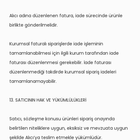
Alıcı adı
na d
üzenlenen fatura, iade sürecinde ürünle
birlikte g
ö
nderilmelidir.
Kurumsal faturalı
sipari
şlerde iade işleminin
tamamlanabilmesi için ilgili kurum tarafından iade
faturası düzenlenmesi gerekebilir. İ
ade faturas
ı
düzenlenmediği takdirde kurumsal sipariş iadeleri
tamamlanamayabilir.
13. SATICININ HAK VE YÜKÜ
ML
ÜLÜKLERİ
Sat
ıcı, s
ö
zleşme konusu ürünleri sipariş onayında
belirtilen niteliklere uygun, eksiksiz ve mevzuata uygun
şekilde Alıcı’ya teslim etmekle yükümlüdür.