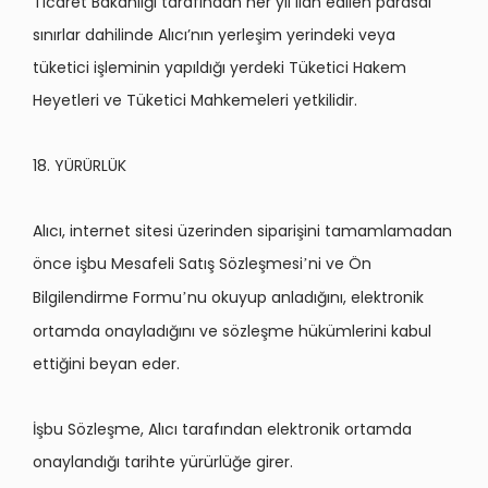
Ticaret Bakanlığı tarafından her yıl ilan edilen parasal
sınırlar dahilinde Alıcı’nın yerleşim yerindeki veya
tüketici işleminin yapıldığı yerdeki Tüketici Hakem
Heyetleri ve Tüketici Mahkemeleri yetkilidir.
18. YÜRÜRLÜK
Alıcı, internet sitesi üzerinden siparişini tamamlamadan
ö
nce i
şbu Mesafeli Satış S
ö
zleşmesi
ni ve Ön
’
Bilgilendirme Formu
nu okuyup anladığını, elektronik
’
ortamda onayladığını
ve s
ö
zleşme hükümlerini kabul
ettiğini beyan eder.
İşbu S
ö
zleşme, Alıcı tarafından elektronik ortamda
onaylandığı tarihte yürürlüğe girer.