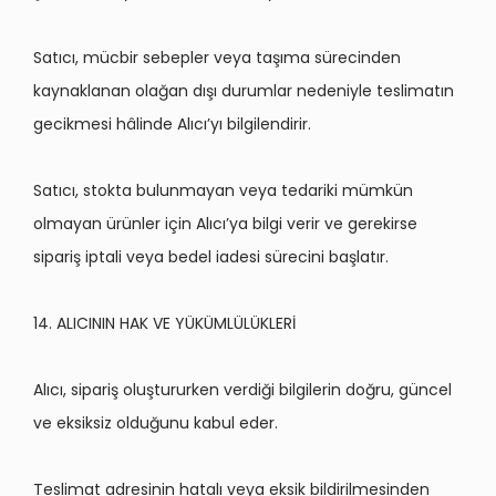
Sat
ıcı, mücbir sebepler veya taşıma sürecinden
kaynaklanan olağ
an d
ışı durumlar nedeniyle teslimatın
gecikmesi hâlinde Alıcı’yı bilgilendirir.
Sat
ıcı, stokta bulunmayan veya tedariki mümkün
olmayan ürünler için Alıcı’ya bilgi verir ve gerekirse
sipariş iptali veya bedel iadesi sürecini başlatır.
14. ALICININ HAK VE YÜKÜ
ML
ÜLÜKLERİ
Alıcı
, sipari
ş oluştururken verdiği bilgilerin doğru, güncel
ve eksiksiz olduğunu kabul eder.
Teslimat adresinin hatalı veya eksik bildirilmesinden