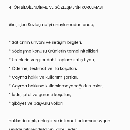
4. ÖN BİLGİLENDİRME VE SÖZLEŞMENİN KURULMASI
Alıcı, işbu S
ö
zleşme
yi onaylamadan
ö
nce;
’
* Satıcı’nın unvanı ve iletişim bilgileri,
* S
ö
zleşme konusu ürünlerin temel nitelikleri,
* Ürünlerin vergiler dahil toplam satış fiyatı,
* Ödeme, teslimat ve ifa koşulları,
* Cayma hakkı ve kullanım şartları,
* Cayma hakkının kullanılamayacağı durumlar,
* İade, iptal ve garanti koşulları,
* Şikâyet ve başvuru yolları
hakkında açık, anlaşılır ve internet ortamına uygun
şekilde bilgilendirildiğini kabul eder.