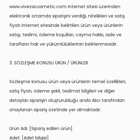
www.vivezacosmetic.com internet sitesi üzerinden
elektronik ortamda siparişini verdiği, nitelikleri ve satış
fiyatı internet sitesinde belirtilen ürün veya ürünlerin
satışı, teslimi,
ö
deme koşulları, cayma hakkı, iade ve
tarafların hak ve yükümlülüklerinin belirlenmesidir.
3. SÖZLEŞME KONUSU ÜRÜN / ÜRÜNLER
S
ö
zleşme konusu ürün veya ürünlerin temel
ö
zellikleri,
satış fiyatı,
ö
deme şekli, teslimat bilgileri ve diğer
detayları
sipari
şin oluşturulduğu anda Alıcı tarafından
onaylanan sipariş özetinde yer almaktadır.
Ürün Adı
: [Sipari
ş edilen ürü
n]
Adet: [Adet bilgisi]