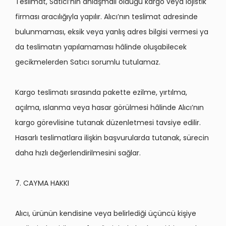
Teslimat, Satıcı’nın anlaşmalı olduğu kargo veya lojistik
firması aracılığıyla yapılır. Alıcı’nın teslimat adresinde
bulunmaması, eksik veya yanlış adres bilgisi vermesi ya
da teslimatın yapılamaması hâlinde oluşabilecek
gecikmelerden Satıcı sorumlu tutulamaz.
Kargo teslimatı sırasında pakette ezilme, yırtılma,
açılma, ıslanma veya hasar g
ö
rülmesi hâlinde Alıcı’nın
kargo g
ö
revlisine tutanak düzenletmesi tavsiye edilir.
Hasarlı teslimatlara ilişkin başvurularda tutanak, sürecin
daha hızlı değerlendirilmesini sağlar.
7. CAYMA HAKKI
Alıcı, ürünün kendisine veya belirlediği üçüncü kişiye