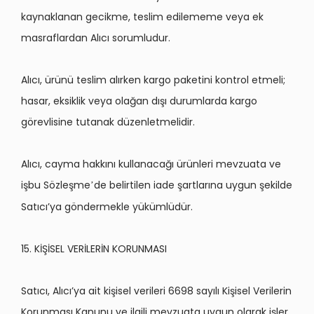
kaynaklanan gecikme, teslim edilememe veya ek
masraflardan Alıcı sorumludur.
Alıcı, ürünü teslim alırken kargo paketini kontrol etmeli;
hasar, eksiklik veya olağ
an d
ışı durumlarda kargo
g
ö
revlisine tutanak düzenletmelidir.
Alıcı, cayma hakkını kullanacağı ürünleri mevzuata ve
işbu S
ö
zleşme
de belirtilen iade şartlarına uygun şekilde
’
Satıcı’ya g
ö
ndermekle yükümlüdür.
15. KİŞİSEL VERİLERİN KORUNMASI
Sat
ıcı, Alıcı’ya ait kişisel verileri 6698 sayılı Kişisel Verilerin
Korunması Kanunu ve ilgili mevzuata uygun olarak işler,