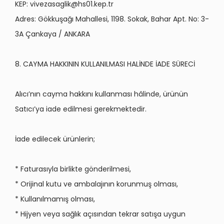
KEP:
vivezasaglik@hs01.kep.tr
Adres: G
ö
kkuşağı Mahallesi, 1198. Sokak, Bahar Apt. No: 3-
3A Çankaya / ANKARA
8. CAYMA HAKKININ KULLANILMASI HALİ
NDE
İ
ADE S
ÜRECİ
Alıcı’nın cayma hakkını kullanması hâlinde, ürünün
Satıcı’ya iade edilmesi gerekmektedir.
İade edilecek ürünlerin;
* Faturas
ıyla birlikte g
ö
nderilmesi,
* Orijinal kutu ve ambalajının korunmuş olması,
* Kullanılmamış olması,
* Hijyen veya sağlık açısından tekrar satışa uygun