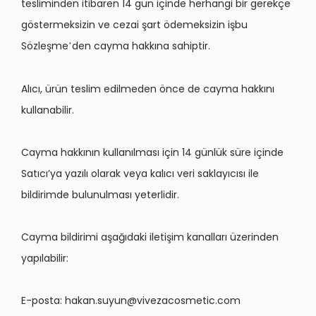
tesliminden itibaren 14 gün içinde herhangi bir gerekçe
g
ö
stermeksizin ve cezai şart
ö
demeksizin işbu
S
ö
zleşme
den cayma hakkına sahiptir.
’
Alıcı, ürün teslim edilmeden
ö
nce de cayma hakkını
kullanabilir.
Cayma hakkının kullanılması iç
in 14 g
ünlük sü
re i
çinde
Satıcı’ya yazılı olarak veya kalıcı veri saklayıcısı ile
bildirimde bulunulması yeterlidir.
Cayma bildirimi aşağıdaki iletişim kanalları üzerinden
yapılabilir:
E-posta:
hakan.suyun@vivezacosmetic.com