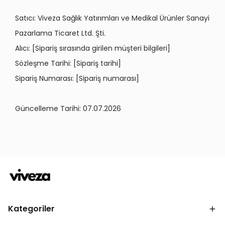
Sat
ıcı: Viveza Sağlık Yatırımları ve Medikal Ürünler Sanayi
Pazarlama Ticaret Ltd. Ş
ti.
Alıcı
: [Sipari
ş sırasında girilen müşteri bilgileri]
S
ö
zleşme Tarihi: [Sipariş tarihi]
Sipariş Numarası
: [Sipari
ş numarası
]
Güncelleme Tarihi: 07.07.2026
Kategoriler