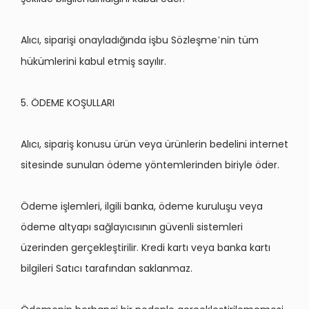
Alıcı
, sipari
şi onayladığında işbu S
ö
zleşme
nin tüm
’
hükümlerini kabul etmiş sayılır.
5. ÖDEME KOŞULLARI
Alıcı
, sipari
ş konusu ürün veya ürünlerin bedelini internet
sitesinde sunulan
ö
deme y
ö
ntemlerinden biriyle
ö
der.
Ödeme işlemleri, ilgili banka,
ö
deme kuruluşu veya
ö
deme altyapı sağ
lay
ıcısının güvenli sistemleri
üzerinden gerçekleştirilir. Kredi kartı veya banka kartı
bilgileri Satıcı tarafından saklanmaz.