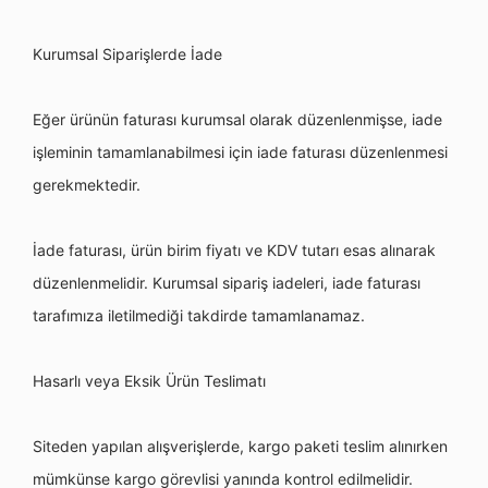
Kurumsal Siparişlerde İade
Eğer ürünü
n faturas
ı kurumsal olarak düzenlenmişse, iade
işleminin tamamlanabilmesi için iade faturası düzenlenmesi
gerekmektedir.
İ
ade faturas
ı, ürün birim fiyatı ve KDV tutarı
esas al
ınarak
düzenlenmelidir. Kurumsal sipariş iadeleri, iade faturası
tarafımıza iletilmediği takdirde tamamlanamaz.
Hasarlı veya Eksik
Ü
rün Teslimatı
Siteden yapılan alışverişlerde, kargo paketi teslim alını
rken
m
ümkünse kargo g
ö
revlisi yanında kontrol edilmelidir.