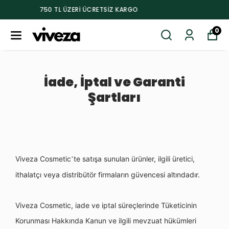
750 TL ÜZERI ÜCRETSIZ KARGO
0
İ
ade,
İptal ve Garanti
Şartları
Viveza Cosmetic
te satışa sunulan ürünler, ilgili üretici,
’
ithalatçı veya distribüt
ö
r firmaların güvencesi altı
ndad
ır.
Viveza Cosmetic, iade ve iptal süreçlerinde Tüketicinin
Korunması Hakkında Kanun ve ilgili mevzuat hükümleri