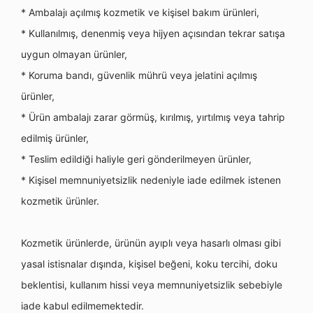
* Ambalajı açılmış kozmetik ve kişisel bakım ürünleri,
* Kullanılmış
, denenmi
ş veya hijyen açısından tekrar satışa
uygun olmayan ürünler,
* Koruma bandı, güvenlik mü
hr
ü veya jelatini açılmış
ürünler,
*
Ü
rün ambalajı zarar g
ö
rmüş, kırılmış
, y
ırtılmış veya tahrip
edilmiş ürünler,
* Teslim edildiği haliyle geri g
ö
nderilmeyen ürünler,
* Kişisel memnuniyetsizlik nedeniyle iade edilmek istenen
kozmetik ürünler.
Kozmetik ürünlerde, ürünün ayıplı veya hasarlı olması gibi
yasal istisnalar dışında, kişisel beğeni, koku tercihi, doku
beklentisi, kullanım hissi veya memnuniyetsizlik sebebiyle
iade kabul edilmemektedir.