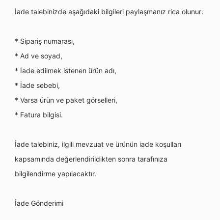
İade talebinizde aşağıdaki bilgileri paylaşmanız rica olunur:
* Sipariş numarası,
* Ad ve soyad,
* İade edilmek istenen ürü
n ad
ı,
* İade sebebi,
* Varsa ürün ve paket g
ö
rselleri,
* Fatura bilgisi.
İade talebiniz, ilgili mevzuat ve ürünün iade koşulları
kapsamında değerlendirildikten sonra tarafınıza
bilgilendirme yapılacaktır.
İ
ade G
ö
nderimi