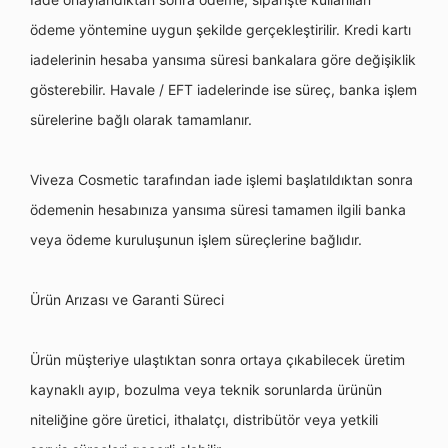
ö
deme y
ö
ntemine uygun şekilde gerçekleştirilir. Kredi kartı
iadelerinin hesaba yansıma süresi bankalara g
ö
re de
ğişiklik
g
ö
sterebilir. Havale / EFT iadelerinde ise süreç, banka iş
lem
s
ürelerine bağlı olarak tamamlanır.
Viveza Cosmetic tarafından iade işlemi başlatıldıktan sonra
ö
demenin hesabınıza yansıma süresi tamamen ilgili banka
veya
ö
deme kuruluşunun iş
lem s
üreçlerine bağlıdır.
Ü
rü
n Ar
ızası
ve Garanti S
ü
reci
Ü
rün müşteriye ulaştıktan sonra ortaya çıkabilecek üretim
kaynaklı
ay
ıp, bozulma veya teknik sorunlarda ürünün
niteliğine g
ö
re üretici, ithalatçı
, distrib
üt
ö
r veya yetkili