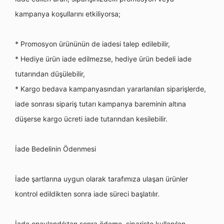
kampanya koşullarını etkiliyorsa;
* Promosyon ürününün de iadesi talep edilebilir,
* Hediye ürün iade edilmezse, hediye ürün bedeli iade
tutarından düşülebilir,
* Kargo bedava kampanyasından yararlanılan siparişlerde,
iade sonrası
sipari
ş tutarı kampanya bareminin altı
na
d
üşerse kargo ücreti iade tutarından kesilebilir.
İade Bedelinin Ödenmesi
İ
ade
şartlarına uygun olarak tarafımıza ulaşan ürünler
kontrol edildikten sonra iade süreci başlatılır.
İade onaylandıktan sonra
ö
deme, siparişte kullanılan