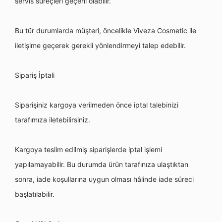
servis süreçleri geçerli olabilir.
Bu tür durumlarda müşteri,
ö
ncelikle Viveza Cosmetic ile
iletişime geçerek gerekli y
ö
nlendirmeyi talep edebilir.
Sipariş İptali
Siparişiniz kargoya verilmeden
ö
nce iptal talebinizi
tarafımıza iletebilirsiniz.
Kargoya teslim edilmiş
sipari
şlerde iptal işlemi
yapılamayabilir. Bu durumda ürün tarafınıza ulaştıktan
sonra, iade koşullarına uygun olması hâlinde iade süreci
başlatılabilir.