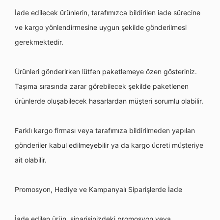
İade edilecek ürünlerin, tarafımızca bildirilen iade sürecine
ve kargo y
ö
nlendirmesine uygun şekilde g
ö
nderilmesi
gerekmektedir.
Ü
rünleri g
ö
nderirken lütfen paketlemeye
ö
zen g
ö
steriniz.
Taşıma sırasında zarar g
ö
rebilecek şekilde paketlenen
ürünlerde oluşabilecek hasarlardan müşteri sorumlu olabilir.
Farklı
kargo firmas
ı veya tarafımıza bildirilmeden yapılan
g
ö
nderiler kabul edilmeyebilir ya da kargo ü
creti m
üşteriye
ait olabilir.
Promosyon, Hediye ve Kampanyalı Siparişlerde İade
İade edilen ürün, siparişinizdeki promosyon veya