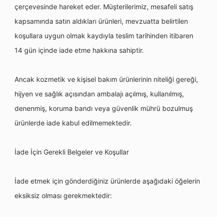
çerçevesinde hareket eder. Müşterilerimiz, mesafeli satış
kapsamında satı
n ald
ıkları ürünleri, mevzuatta belirtilen
koşullara uygun olmak kaydıyla teslim tarihinden itibaren
14 gün içinde iade etme hakkına sahiptir.
Ancak kozmetik ve kişisel bakım ürünlerinin niteliği gereği,
hijyen ve sağlık açısından ambalajı açılmış, kullanılmış
,
denenmi
ş, koruma bandı veya güvenlik mü
hr
ü bozulmuş
ürünlerde iade kabul edilmemektedir.
İ
ade
İçin Gerekli Belgeler ve Koşullar
İade etmek için g
ö
nderdiğiniz ürünlerde aşağıdaki öğelerin
eksiksiz olması gerekmektedir: