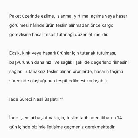
Paket üzerinde ezilme, ıslanma, yırtılma, açılma veya hasar
g
ö
rülmesi hâlinde ürün teslim alınmadan
ö
nce kargo
g
ö
revlisine hasar tespit tutanağı düzenletilmelidir.
Eksik, k
ırık veya hasarlı ürünler için tutanak tutulması,
başvurunun daha hızlı ve sağlıklı şekilde değerlendirilmesini
sağlar. Tutanaksız teslim alınan ürünlerde, hasarın taşıma
sürecinde oluştuğunun tespit edilmesi zorlaşabilir.
İ
ade S
üreci Nası
l Ba
şlatılı
r?
İ
ade i
şlemini başlatmak için, teslim tarihinden itibaren 14
gün içinde bizimle iletişime geçmeniz gerekmektedir.