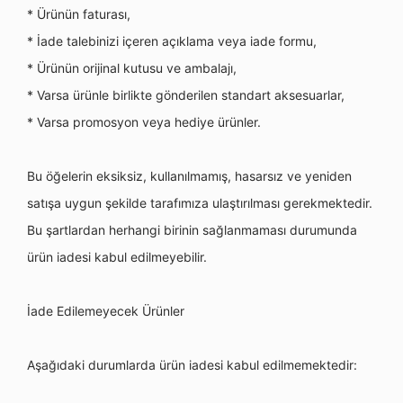
*
Ü
rünü
n faturas
ı,
* İade talebinizi iç
eren a
çıklama veya iade formu,
*
Ü
rünün orijinal kutusu ve ambalajı,
* Varsa ürünle birlikte g
ö
nderilen standart aksesuarlar,
* Varsa promosyon veya hediye ürünler.
Bu öğelerin eksiksiz, kullanılmamış, hasarsız ve yeniden
satışa uygun şekilde tarafımıza ulaştırılması gerekmektedir.
Bu şartlardan herhangi birinin sağlanmaması durumunda
ürün iadesi kabul edilmeyebilir.
İade Edilemeyecek
Ü
rünler
Aşağıdaki durumlarda ürün iadesi kabul edilmemektedir: