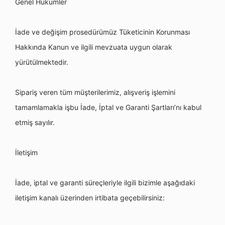
Genel Hükümler
İade ve değiş
im prosed
ürümüz Tüketicinin Korunması
Hakkında Kanun ve ilgili mevzuata uygun olarak
yürütülmektedir.
Sipariş
veren t
üm müşterilerimiz, alışveriş işlemini
tamamlamakla işbu İ
ade,
İptal ve Garanti Şartları’nı kabul
etmiş sayılır.
İletişim
İade, iptal ve garanti süreçleriyle ilgili bizimle aşağıdaki
iletişim kanalı üzerinden irtibata geçebilirsiniz: