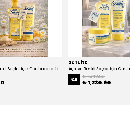
Schultz
Açık ve Renkli Saçlar İçin Canlandırıcı 2li Bakım Seti Şampuan + Saç Kremi
₺ 1,342.80
%
8
00
₺ 1,230.90