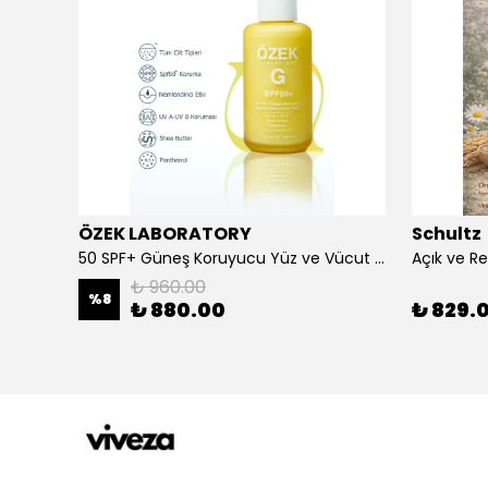
ÖZEK LABORATORY
Schultz
Beard Balm Sakal Balsamı Cypress Vetyver 100 ml
50 SPF+ Güneş Koruyucu Yüz ve Vücut Sütü 100 ml
₺ 960.00
%
8
₺ 880.00
₺ 829.