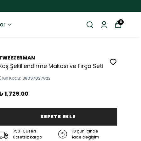
0
ar
TWEEZERMAN
Kaş Şekillendirme Makası ve Fırça Seti
Ürün Kodu
:
38097027822
₺ 1,729.00
SEPETE EKLE
750 TL üzeri
10 gün içinde
ücretsiz kargo
iade değişim