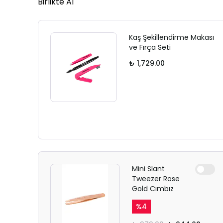
Birlikte Al
Kaş Şekillendirme Makası
ve Fırça Seti
₺ 1,729.00
Mini Slant
Tweezer Rose
Gold Cımbız
%
4