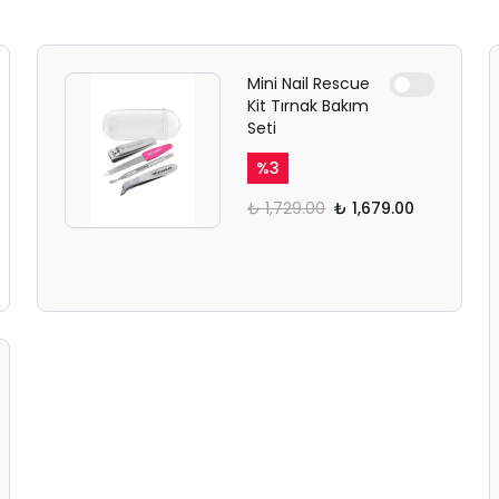
Mini Nail Rescue
Kit Tırnak Bakım
Seti
%
3
₺ 1,729.00
₺ 1,679.00