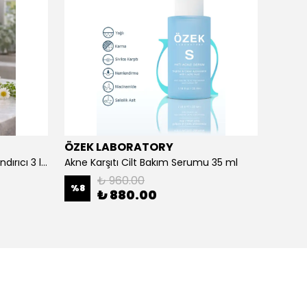
ÖZEK LABORATORY
Prora
Açık ve Renkli Saçlar İçin Canlandırıcı 3 lü Bakım Seti Şampuan + Maske + Saç Kremi
Akne Karşıtı Cilt Bakım Serumu 35 ml
Aloe V
₺ 960.00
%
8
₺ 880.00
₺ 35