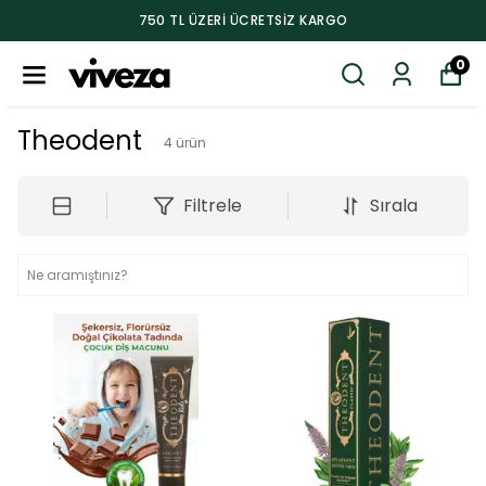
750 TL ÜZERI ÜCRETSIZ KARGO
0
Theodent
4
ürün
Filtrele
Sırala