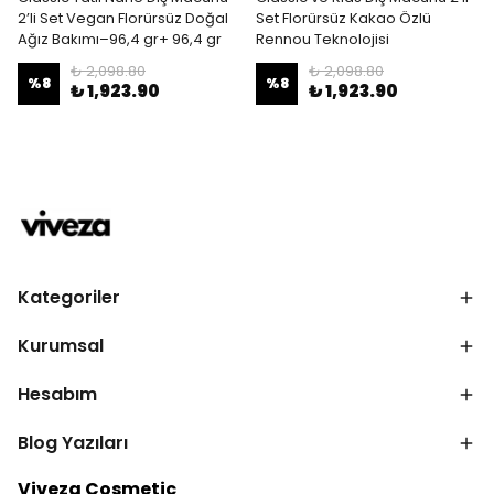
2’li Set Vegan Florürsüz Doğal
Set Florürsüz Kakao Özlü
Ağız Bakımı–96,4 gr+ 96,4 gr
Rennou Teknolojisi
₺ 2,098.80
₺ 2,098.80
%
8
%
8
₺ 1,923.90
₺ 1,923.90
Kategoriler
Kurumsal
Hesabım
Blog Yazıları
Viveza Cosmetic