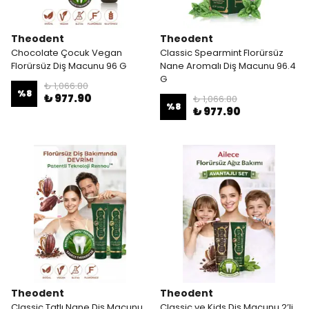
Theodent
Theodent
Chocolate Çocuk Vegan
Classic Spearmint Florürsüz
Florürsüz Diş Macunu 96 G
Nane Aromalı Diş Macunu 96.4
G
₺ 1,066.80
%
8
₺ 977.90
₺ 1,066.80
%
8
₺ 977.90
Theodent
Theodent
Classic Tatlı Nane Diş Macunu
Classic ve Kids Diş Macunu 2’li