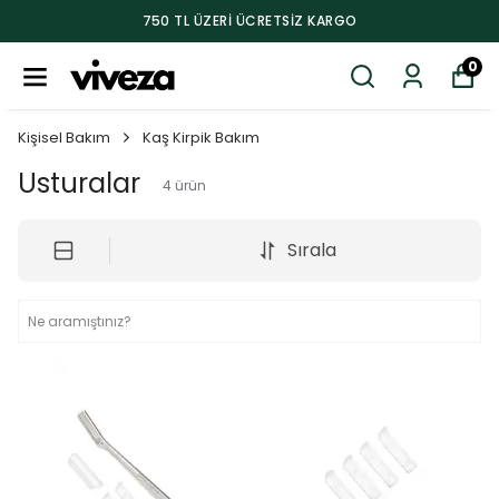
750 TL ÜZERI ÜCRETSIZ KARGO
0
Kişisel Bakım
Kaş Kirpik Bakım
Usturalar
4
ürün
Sırala