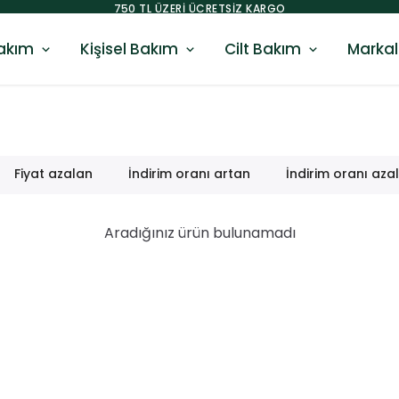
750 TL ÜZERI ÜCRETSIZ KARGO
akım
Kişisel Bakım
Cilt Bakım
Markal
Fiyat azalan
İndirim oranı artan
İndirim oranı aza
Aradığınız ürün bulunamadı