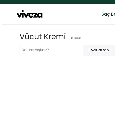
Saç B
Vücut Kremi
0
ürün
Fiyat artan