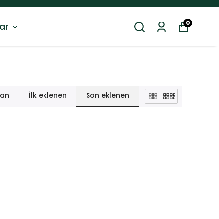
0
ar
lan
İlk eklenen
Son eklenen