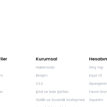
iler
Kurumsal
Hesabı
Hakkımızda
Giriş Yap
ım
İletişim
Kayıt Ol
S.S.S
Siparişleri
er
İptal ve İade Şartları
Favori Ürün
Gizlilik ve Güvenlik Sözleşmesi
Sepetim