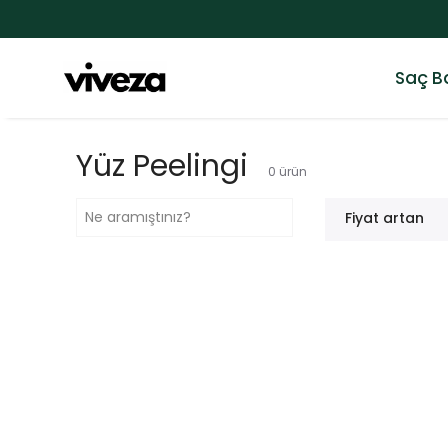
Saç B
Yüz Peelingi
0
ürün
Fiyat artan