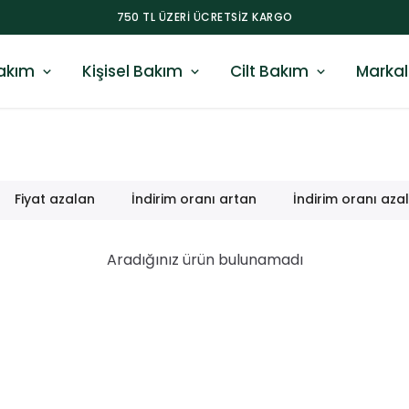
750 TL ÜZERI ÜCRETSIZ KARGO
akım
Kişisel Bakım
Cilt Bakım
Markal
Fiyat azalan
İndirim oranı artan
İndirim oranı aza
Aradığınız ürün bulunamadı