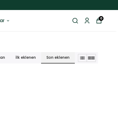
0
ar
lan
İlk eklenen
Son eklenen