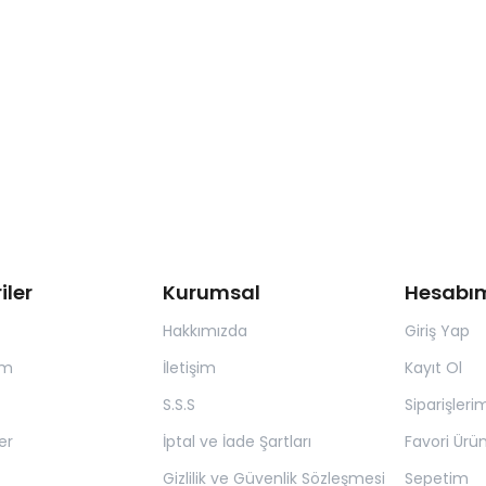
iler
Kurumsal
Hesabı
Hakkımızda
Giriş Yap
ım
İletişim
Kayıt Ol
S.S.S
Siparişleri
er
İptal ve İade Şartları
Favori Ürün
Gizlilik ve Güvenlik Sözleşmesi
Sepetim