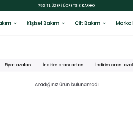
750 TL ÜZERI ÜCRETSIZ KARGO
akım
Kişisel Bakım
Cilt Bakım
Markal
Fiyat azalan
İndirim oranı artan
İndirim oranı aza
Aradığınız ürün bulunamadı