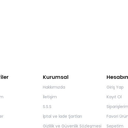
iler
Kurumsal
Hesabı
Hakkımızda
Giriş Yap
ım
İletişim
Kayıt Ol
S.S.S
Siparişleri
er
İptal ve İade Şartları
Favori Ürün
Gizlilik ve Güvenlik Sözleşmesi
Sepetim