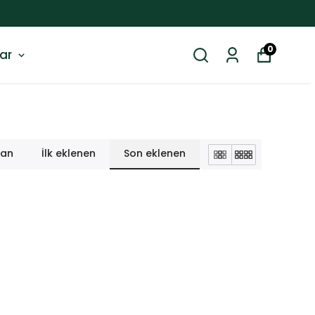
0
ar
lan
İlk eklenen
Son eklenen