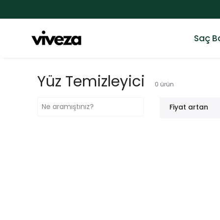
Saç B
Yüz Temizleyici
0
ürün
Fiyat artan