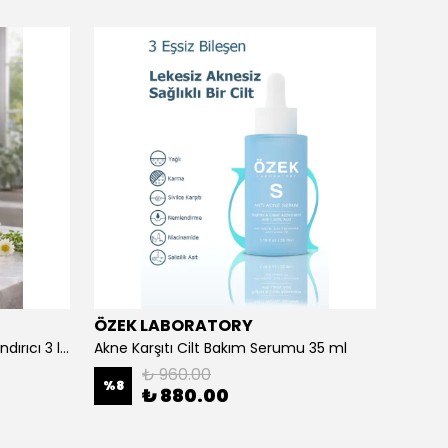
ÖZEK LABORATORY
Prora
Açık ve Renkli Saçlar İçin Canlandırıcı 3 lü Bakım Seti Şampuan + Maske + Saç Kremi
Akne Karşıtı Cilt Bakım Serumu 35 ml
Aloe V
₺ 960.00
%
8
₺ 880.00
₺ 35