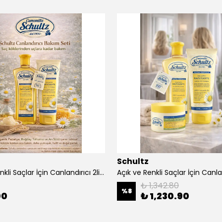
Schultz
Açık ve Renkli Saçlar İçin Canlandırıcı 2li Bakım Seti Şampuan + Saç Kremi
₺ 1,342.80
%
8
00
₺ 1,230.90