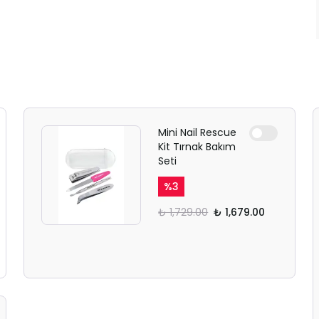
Mini Nail Rescue
Kit Tırnak Bakım
Seti
%
3
₺ 1,729.00
₺ 1,679.00