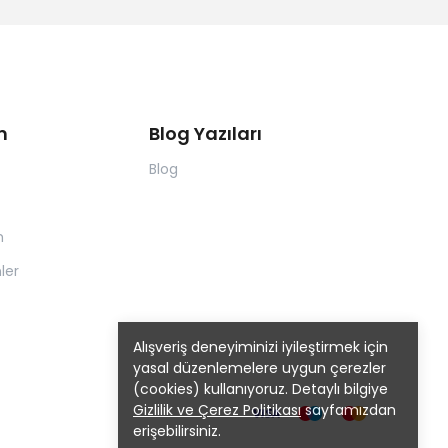
m
Blog Yazıları
Blog
m
ler
Alışveriş deneyiminizi iyileştirmek için
yasal düzenlemelere uygun çerezler
(cookies) kullanıyoruz. Detaylı bilgiye
Gizlilik ve Çerez Politikası
sayfamızdan
erişebilirsiniz.