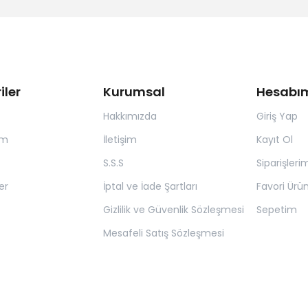
iler
Kurumsal
Hesabı
Hakkımızda
Giriş Yap
ım
İletişim
Kayıt Ol
S.S.S
Siparişleri
er
İptal ve İade Şartları
Favori Ürün
Gizlilik ve Güvenlik Sözleşmesi
Sepetim
Mesafeli Satış Sözleşmesi