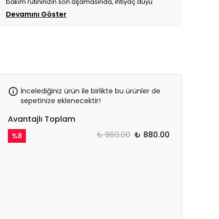
bakım rutininizin son aşamasında, ihtiyaç duyu
Devamını Göster
İncelediğiniz ürün ile birlikte bu ürünler de
sepetinize eklenecektir!
Avantajlı Toplam
₺ 960.00
₺ 880.00
%
8