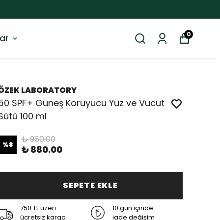
0
ar
ÖZEK LABORATORY
50 SPF+ Güneş Koruyucu Yüz ve Vücut
Sütü 100 ml
₺ 960.00
%
8
₺ 880.00
SEPETE EKLE
750 TL üzeri
10 gün içinde
ücretsiz kargo
iade değişim