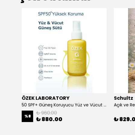
ÖZEK LABORATORY
Schultz
Beard Balm Sakal Balsamı Cypress Vetyver 100 ml
50 SPF+ Güneş Koruyucu Yüz ve Vücut Sütü 100 ml
₺ 960.00
%
8
₺ 880.00
₺ 829.