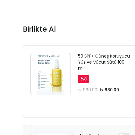
Birlikte Al
50 SPF+ Güneş Koruyucu
Yüz ve Vücut Sütü 100
ml
%
8
₺ 960.00
₺ 880.00