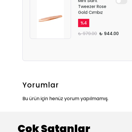
Mini Slant
Tweezer Rose
Gold Cımbız
%
4
₺ 979.00
₺ 944.00
Yorumlar
Bu ürün için henüz yorum yapılmamış.
Çok Satanlar