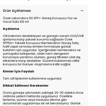
Ürün Açıklaması
Özek Laboratory 50 SPF+ Güneş Koruyucu Yüz ve
Vücut Sütü 100 ml
Açıklama
Cilt bakımını destekleyen ve güneşin zararlı UVA/UVB
ışınlarına karşı yüksek koruma sağlayan Özek
SPF50+ Yüksek Koruyucu Nemlendirici Güneş Sütü,
hafif yapılı ve kolay emilen formülüyle günlük
kullanım için uygundur. İçeriğindeki nemlendirici ve
yumuşatıcı bileşenler, cildin nem dengesini
korumaya yardımcı olurken, güneş filtreleri cildi dış
etkenlere karşı destekler. Düzenli kullanımda ciltte
koruyucu bir bariyer oluşmasına katkı sağlar.
Kimler İçin Faydalı
Tüm cilt tiplerinin kullanımına uygundur.
Dikkat Edilmesi Gerekenler
Ürünü güneşe çıkmadan yaklaşık 20-30 dakika önce
cildinize yeterli miktarda uygulayınız. Özellikle
terleme, yüzme veya havluyla silinme gibi
durumlarda uygulamayı sık sık tekrarlayınız. Günlük