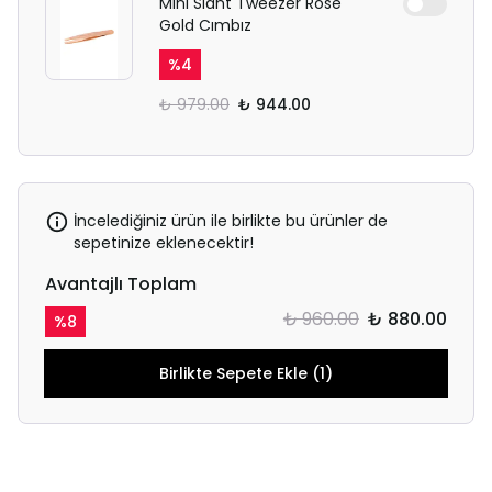
Mini Slant Tweezer Rose
Gold Cımbız
%
4
₺ 979.00
₺ 944.00
İncelediğiniz ürün ile birlikte bu ürünler de
sepetinize eklenecektir!
Avantajlı Toplam
₺ 960.00
₺ 880.00
%
8
Birlikte Sepete Ekle (1)