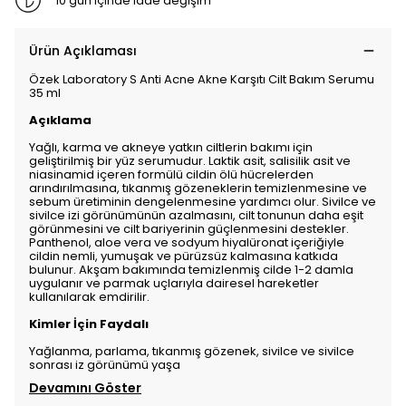
10 gün içinde iade değişim
Ürün Açıklaması
Özek Laboratory S Anti Acne Akne Karşıtı Cilt Bakım Serumu
35 ml
Açıklama
Yağlı, karma ve akneye yatkın ciltlerin bakımı için
geliştirilmiş bir yüz serumudur. Laktik asit, salisilik asit ve
niasinamid içeren formülü cildin ölü hücrelerden
arındırılmasına, tıkanmış gözeneklerin temizlenmesine ve
sebum üretiminin dengelenmesine yardımcı olur. Sivilce ve
sivilce izi görünümünün azalmasını, cilt tonunun daha eşit
görünmesini ve cilt bariyerinin güçlenmesini destekler.
Panthenol, aloe vera ve sodyum hiyalüronat içeriğiyle
cildin nemli, yumuşak ve pürüzsüz kalmasına katkıda
bulunur. Akşam bakımında temizlenmiş cilde 1-2 damla
uygulanır ve parmak uçlarıyla dairesel hareketler
kullanılarak emdirilir.
Kimler İçin Faydalı
Yağlanma, parlama, tıkanmış gözenek, sivilce ve sivilce
sonrası iz görünümü yaşa
Devamını Göster