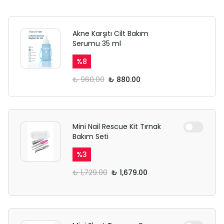
Akne Karşıtı Cilt Bakım
Serumu 35 ml
%
8
₺ 960.00
₺ 880.00
Mini Nail Rescue Kit Tırnak
Bakım Seti
%
3
₺ 1,729.00
₺ 1,679.00