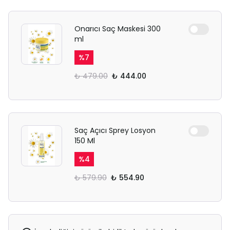
Onarıcı Saç Maskesi 300
ml
%
7
₺ 479.00
₺ 444.00
Saç Açıcı Sprey Losyon
150 Ml
%
4
₺ 579.90
₺ 554.90