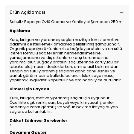
Ürün Açıklaması
Schultz Papatya Özlü Onarıcı ve Yenileyici Şampuan 250 ml
Açıklama
Kuru, kırılgan ve yıpranmış saçları nazikçe temizlemek ve
bakımını desteklemek amacıyla geliştirilmiş şampuandır.
Organik papatya özü, hidrolize buğday proteini ve arı sütü
içeren formülü saç tellerinin nemlendirilmesine,
yumuşamasına ve dış etkenlere karşı korunmasına
yardımcı olur. Buğday proteini saç üzerinde koruyucu bir
tabaka oluşmasını desteklerken, amino asit bakımından
zengin arı sütü yıpranmış saçların daha canlı, esnek ve
parlak görünmesine katkıda bulunur. Islak saça masaj
yapılarak uygulanır, köpürtülür ve ardından iyice durulanır.
Kimler İçin Faydalı
Kuru, kırılgan, mat ve yıpranmış saçlar için uygundur.
Özellikle açık renkli, sarı, boyalı veya kimyasal işlemler
nedeniyle zarar görmüş ve yoğun bakıma ihtiyaç duyan
saçlarda kullanılabilir.
Dikkat Edilmesi Gerekenler
<
Devamını Göster