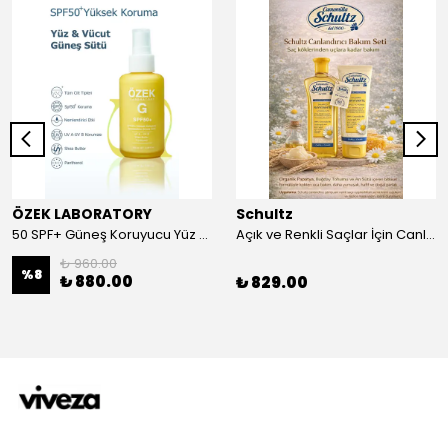
ÖZEK LABORATORY
Schultz
50 SPF+ Güneş Koruyucu Yüz ve Vücut Sütü 100 ml
Açık ve Renkli Saçlar İçin Canlandırıcı 2li Bakım Seti Şampuan + Saç Kremi
₺ 960.00
%
8
₺ 880.00
₺ 829.00