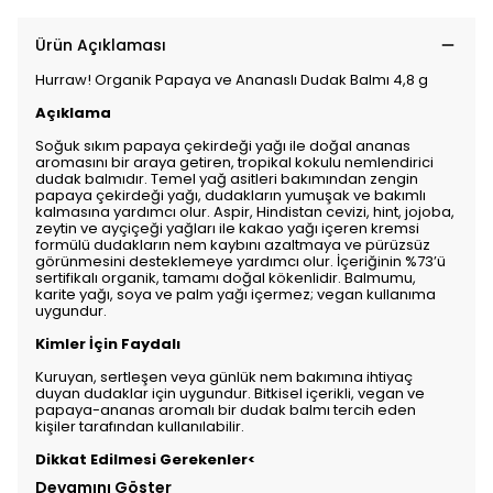
Ürün Açıklaması
Hurraw! Organik Papaya ve Ananaslı Dudak Balmı 4,8 g
Açıklama
Soğuk sıkım papaya çekirdeği yağı ile doğal ananas
aromasını bir araya getiren, tropikal kokulu nemlendirici
dudak balmıdır. Temel yağ asitleri bakımından zengin
papaya çekirdeği yağı, dudakların yumuşak ve bakımlı
kalmasına yardımcı olur. Aspir, Hindistan cevizi, hint, jojoba,
zeytin ve ayçiçeği yağları ile kakao yağı içeren kremsi
formülü dudakların nem kaybını azaltmaya ve pürüzsüz
görünmesini desteklemeye yardımcı olur. İçeriğinin %73’ü
sertifikalı organik, tamamı doğal kökenlidir. Balmumu,
karite yağı, soya ve palm yağı içermez; vegan kullanıma
uygundur.
Kimler İçin Faydalı
Kuruyan, sertleşen veya günlük nem bakımına ihtiyaç
duyan dudaklar için uygundur. Bitkisel içerikli, vegan ve
papaya-ananas aromalı bir dudak balmı tercih eden
kişiler tarafından kullanılabilir.
Dikkat Edilmesi Gerekenler<
Devamını Göster