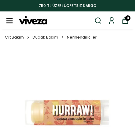
750 TL ÜZERI ÜCRETSIZ KARGO
0
Cilt Bakım
Dudak Bakım
Nemlendiriciler