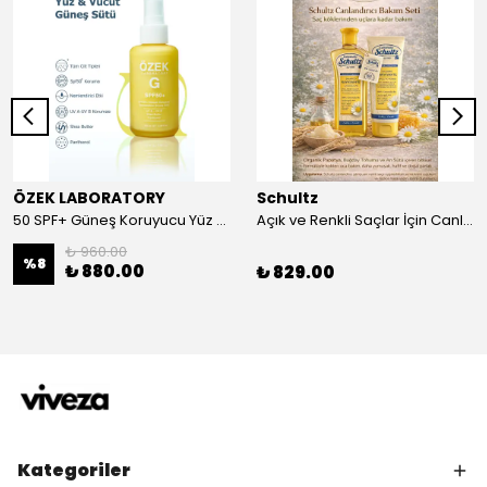
ÖZEK LABORATORY
Schultz
50 SPF+ Güneş Koruyucu Yüz ve Vücut Sütü 100 ml
Açık ve Renkli Saçlar İçin Canlandırıcı 2li Bakım Seti Şampuan + Saç Kremi
₺ 960.00
%
8
₺ 880.00
₺ 829.00
Kategoriler