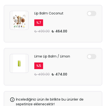
Lip Balm Coconut
%
7
₺ 499.00
₺ 464.00
Lime Lip Balm / Limon
%
5
₺ 499.00
₺ 474.00
İncelediğiniz ürün ile birlikte bu ürünler de
sepetinize eklenecektir!