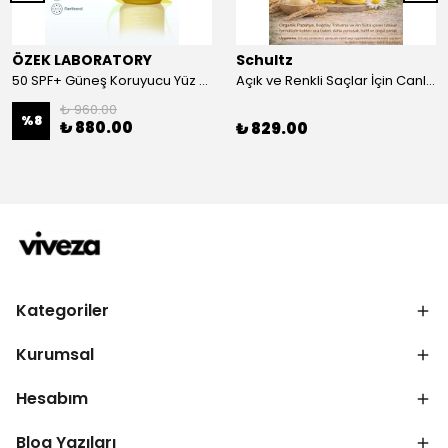
ÖZEK LABORATORY
Schultz
50 SPF+ Güneş Koruyucu Yüz ve Vücut Sütü 100 ml
Açık ve Renkli Saçlar İçin Canlandırıcı 2li Bakım Seti Şampuan + Saç Kremi
₺ 960.00
%
8
₺ 880.00
₺ 829.00
Kategoriler
Kurumsal
Hesabım
Blog Yazıları