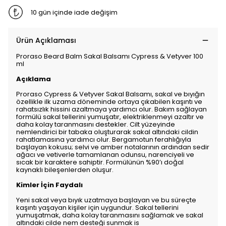
10 gün içinde iade değişim
Ürün Açıklaması
Proraso Beard Balm Sakal Balsamı Cypress & Vetyver 100
ml
Açıklama
Proraso Cypress & Vetyver Sakal Balsamı, sakal ve bıyığın
özellikle ilk uzama döneminde ortaya çıkabilen kaşıntı ve
rahatsızlık hissini azaltmaya yardımcı olur. Bakım sağlayan
formülü sakal tellerini yumuşatır, elektriklenmeyi azaltır ve
daha kolay taranmasını destekler. Cilt yüzeyinde
nemlendirici bir tabaka oluşturarak sakal altındaki cildin
rahatlamasına yardımcı olur. Bergamotun ferahlığıyla
başlayan kokusu; selvi ve amber notalarının ardından sedir
ağacı ve vetiverle tamamlanan odunsu, narenciyeli ve
sıcak bir karaktere sahiptir. Formülünün %90’ı doğal
kaynaklı bileşenlerden oluşur.
Kimler İçin Faydalı
Yeni sakal veya bıyık uzatmaya başlayan ve bu süreçte
kaşıntı yaşayan kişiler için uygundur. Sakal tellerini
yumuşatmak, daha kolay taranmasını sağlamak ve sakal
altındaki cilde nem desteği sunmak is