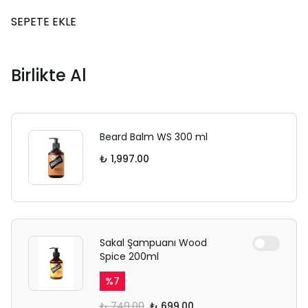
SEPETE EKLE
Birlikte Al
Beard Balm WS 300 ml
₺ 1,997.00
Sakal Şampuanı Wood
Spice 200ml
%
7
₺ 749.00
₺ 699.00