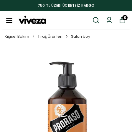
750 TL ÜZERI ÜCRETSIZ KARGO
0
Kişisel Bakım
Tıraş Ürünleri
Salon boy