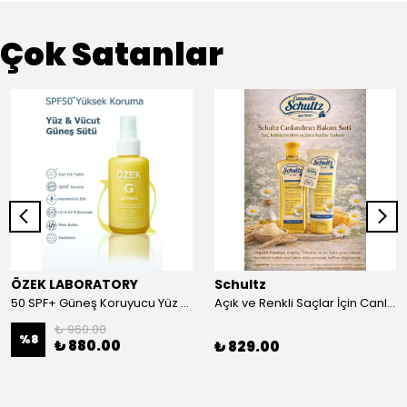
Çok Satanlar
ÖZEK LABORATORY
Schultz
50 SPF+ Güneş Koruyucu Yüz ve Vücut Sütü 100 ml
Açık ve Renkli Saçlar İçin Canlandırıcı 2li Bakım Seti Şampuan + Saç Kremi
₺ 960.00
%
8
₺ 880.00
₺ 829.00