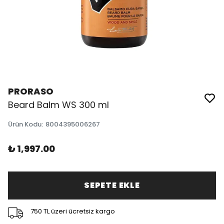
PRORASO
Beard Balm WS 300 ml
Ürün Kodu
:
8004395006267
₺ 1,997.00
SEPETE EKLE
750 TL üzeri ücretsiz kargo