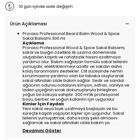
10 gün içinde iade değişim
Ürün Açıklaması
Proraso Professional Beard Balm Wood & Spice
Sakal Balsamı 300 ml
Açıklama
Proraso Professional Wood & Spice Sakal Balsamı,
sakal ve bıyığın özellikle ilk uzama döneminde
oluşabilen kaşıntı ve rahatsızlık hissini azaltmaya
yardımcı olur. Bakım sağlayan formülü sakal tellerini
yumuşatır, elektriklenmeyi azaltır ve sakalın daha
kolay taranmasını destekler. Cilt yüzeyinde nemin
korunmasına yardımcı olan bir tabaka oluşturarak
sakal altındaki cilde bakım sağlar. Sedir ve sandal
ağacının odunsu notalarını kimyon, safran, vanilya ve
laden çiçeğinin sıcak dokunuşlarıyla birleştiren
yoğun bir kokuya sahiptir. 300 ml’lik profesyonel
boyu, berber ve yoğun kullanım için uygundur.
Kimler İçin Faydalı
Yeni sakal veya bıyık uzatmaya başlayan ve bu
süreçte kaşıntı yaşayan kişiler için uygundur. Sakal
tellerini yumuşatmak, daha kolay şekil almasını
sağlamak ve sakal altındaki cilde bakım ya
Devamını Göster