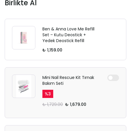
Birlikte Al
Ben & Anna Love Me Refill
Set – Kutu Deostick +
Yedek Deostick Refill
₺ 1,159.00
Mini Nail Rescue Kit Tırnak
Bakım Seti
%
3
₺ 1,729.00
₺ 1,679.00