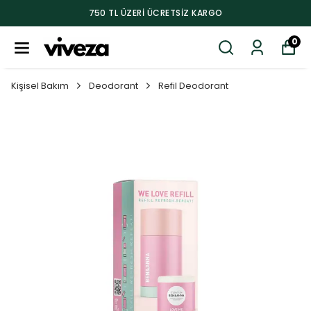
750 TL ÜZERI ÜCRETSIZ KARGO
0
Kişisel Bakım
Deodorant
Refil Deodorant