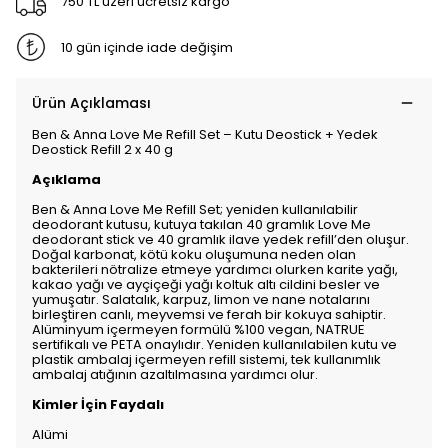
750 TL üzeri ücretsiz kargo
10 gün içinde iade değişim
Ürün Açıklaması
Ben & Anna Love Me Refill Set – Kutu Deostick + Yedek
Deostick Refill 2 x 40 g
Açıklama
Ben & Anna Love Me Refill Set; yeniden kullanılabilir
deodorant kutusu, kutuya takılan 40 gramlık Love Me
deodorant stick ve 40 gramlık ilave yedek refill’den oluşur.
Doğal karbonat, kötü koku oluşumuna neden olan
bakterileri nötralize etmeye yardımcı olurken karite yağı,
kakao yağı ve ayçiçeği yağı koltuk altı cildini besler ve
yumuşatır. Salatalık, karpuz, limon ve nane notalarını
birleştiren canlı, meyvemsi ve ferah bir kokuya sahiptir.
Alüminyum içermeyen formülü %100 vegan, NATRUE
sertifikalı ve PETA onaylıdır. Yeniden kullanılabilen kutu ve
plastik ambalaj içermeyen refill sistemi, tek kullanımlık
ambalaj atığının azaltılmasına yardımcı olur.
Kimler İçin Faydalı
Alümi