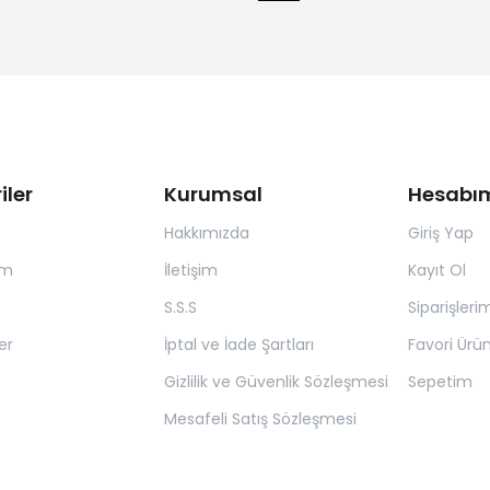
iler
Kurumsal
Hesabı
Hakkımızda
Giriş Yap
ım
İletişim
Kayıt Ol
S.S.S
Siparişleri
er
İptal ve İade Şartları
Favori Ürün
Gizlilik ve Güvenlik Sözleşmesi
Sepetim
Mesafeli Satış Sözleşmesi