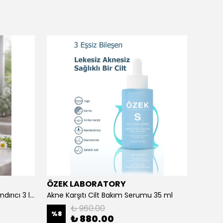
ÖZEK LABORATORY
Prora
Açık ve Renkli Saçlar İçin Canlandırıcı 3 lü Bakım Seti Şampuan + Maske + Saç Kremi
Akne Karşıtı Cilt Bakım Serumu 35 ml
Aloe V
₺ 960.00
%
8
₺ 880.00
₺ 35