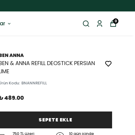
0
ar
BEN ANNA
BEN & ANNA REFILL DEOSTICK PERSIAN
LIME
Ürün Kodu
:
BNANNREFILL
₺ 489.00
SEPETE EKLE
750 TL üzeri
10 gün içinde