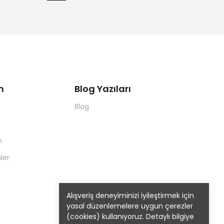
m
Blog Yazıları
Blog
m
ler
Alışveriş deneyiminizi iyileştirmek için
yasal düzenlemelere uygun çerezler
(cookies) kullanıyoruz. Detaylı bilgiye