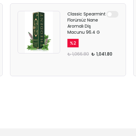
Classic Spearmint
Florürsüz Nane
Aromalı Diş
Macunu 96.4 G
%
2
₺ 1,066.80
₺ 1,041.80