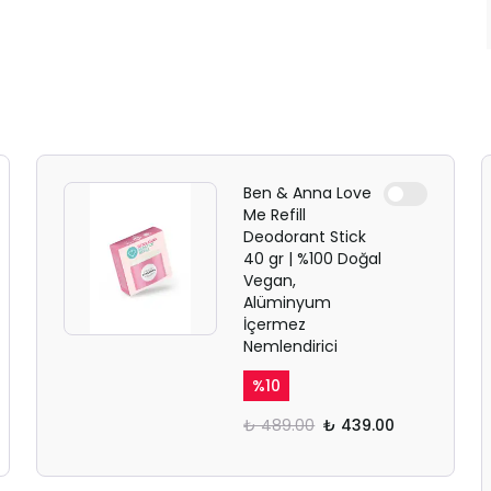
Ben & Anna Love
Me Refill
Deodorant Stick
40 gr | %100 Doğal
Vegan,
Alüminyum
İçermez
Nemlendirici
%
10
₺ 489.00
₺ 439.00