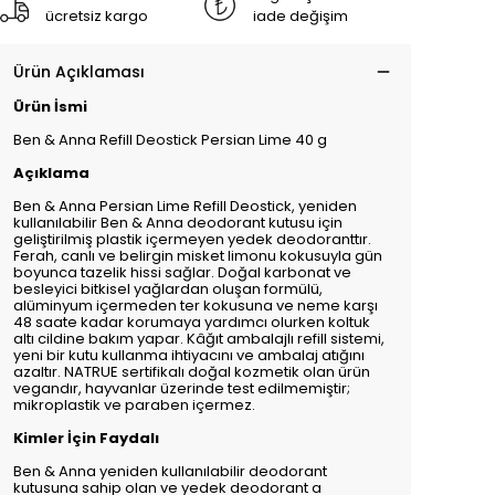
ücretsiz kargo
iade değişim
Ürün Açıklaması
Ürün İsmi
Ben & Anna Refill Deostick Persian Lime 40 g
Açıklama
Ben & Anna Persian Lime Refill Deostick, yeniden
kullanılabilir Ben & Anna deodorant kutusu için
geliştirilmiş plastik içermeyen yedek deodoranttır.
Ferah, canlı ve belirgin misket limonu kokusuyla gün
boyunca tazelik hissi sağlar. Doğal karbonat ve
besleyici bitkisel yağlardan oluşan formülü,
alüminyum içermeden ter kokusuna ve neme karşı
48 saate kadar korumaya yardımcı olurken koltuk
altı cildine bakım yapar. Kâğıt ambalajlı refill sistemi,
yeni bir kutu kullanma ihtiyacını ve ambalaj atığını
azaltır. NATRUE sertifikalı doğal kozmetik olan ürün
vegandır, hayvanlar üzerinde test edilmemiştir;
mikroplastik ve paraben içermez.
Kimler İçin Faydalı
Ben & Anna yeniden kullanılabilir deodorant
kutusuna sahip olan ve yedek deodorant a