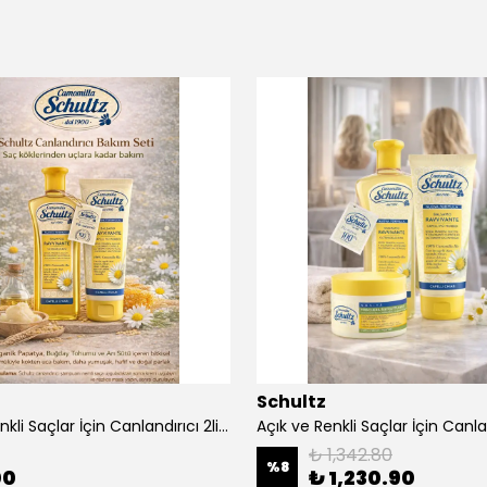
Schultz
Açık ve Renkli Saçlar İçin Canlandırıcı 2li Bakım Seti Şampuan + Saç Kremi
₺ 1,342.80
%
8
00
₺ 1,230.90