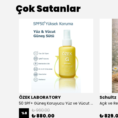
Çok Satanlar
ÖZEK LABORATORY
Schultz
Beard Balm Sakal Balsamı Cypress Vetyver 100 ml
50 SPF+ Güneş Koruyucu Yüz ve Vücut Sütü 100 ml
₺ 960.00
%
8
₺ 880.00
₺ 829.