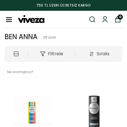
750 TL ÜZERI ÜCRETSIZ KARGO
0
BEN ANNA
28
ürün
Filtrele
Sırala