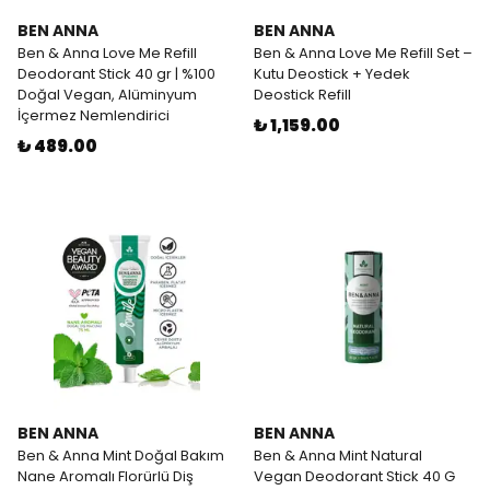
BEN ANNA
BEN ANNA
Ben & Anna Love Me Refill
Ben & Anna Love Me Refill Set –
Deodorant Stick 40 gr | %100
Kutu Deostick + Yedek
Doğal Vegan, Alüminyum
Deostick Refill
İçermez Nemlendirici
₺ 1,159.00
₺ 489.00
BEN ANNA
BEN ANNA
Ben & Anna Mint Doğal Bakım
Ben & Anna Mint Natural
Nane Aromalı Florürlü Diş
Vegan Deodorant Stick 40 G