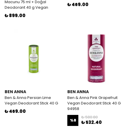
Macunu 75 ml + Doğal
₺ 469.00
Deodorant 40 g Vegan
₺ 899.00
BEN ANNA
BEN ANNA
Ben & Anna Persian Lime
Ben & Anna Pink Grapefruit
Vegan Deodorant Stick 40 G
Vegan Deodorant Stick 40 G
94958
₺ 469.00
₺ 580.80
%
8
₺ 532.40