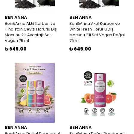
BEN ANNA
BEN ANNA
Ben&Anna Aktif Karbon ve
Ben&Anna Aktif Karbon ve
Hindistan Cevizi Florürlü Diş
White Fresh Florürlü Diş
Macunu 2’li Avantajlı Set
Macunu 2’li Set Vegan Doğal
Vegan 75 ml
75 ml
₺ 649.00
₺ 649.00
BEN ANNA
BEN ANNA
Ben&Anna Doğal Deodorant
Ben&Anna Doğal Deodorant