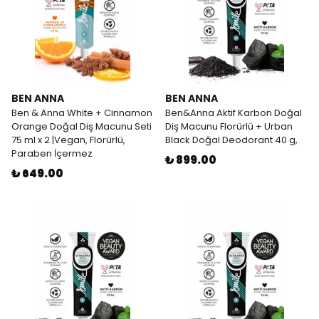
BEN ANNA
BEN ANNA
Ben & Anna White + Cinnamon
Ben&Anna Aktif Karbon Doğal
Orange Doğal Diş Macunu Seti
Diş Macunu Florürlü + Urban
75 ml x 2 |Vegan, Florürlü,
Black Doğal Deodorant 40 g,
Paraben İçermez
₺ 899.00
₺ 649.00