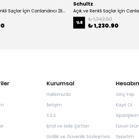
Schultz
Açık ve Renkli Saçlar İçin Canlandırıcı 2li Bakım Seti Şampuan + Saç Kremi
₺ 1,342.80
%
8
00
₺ 1,230.90
iler
Kurumsal
Hesabı
Hakkımızda
Giriş Yap
ım
İletişim
Kayıt Ol
S.S.S
Siparişleri
er
İptal ve İade Şartları
Favori Ürün
Gizlilik ve Güvenlik Sözleşmesi
Sepetim