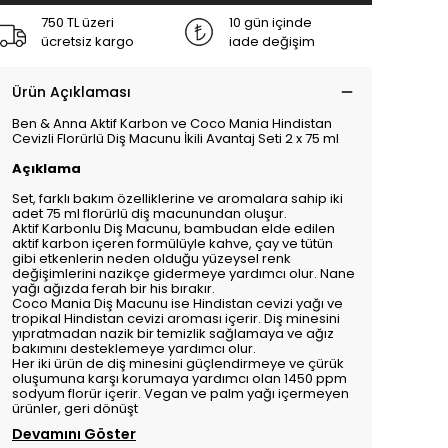
750 TL üzeri
10 gün içinde
ücretsiz kargo
iade değişim
Ürün Açıklaması
Ben & Anna Aktif Karbon ve Coco Mania Hindistan
Cevizli Florürlü Diş Macunu İkili Avantaj Seti 2 x 75 ml
Açıklama
Set, farklı bakım özelliklerine ve aromalara sahip iki
adet 75 ml florürlü diş macunundan oluşur.
Aktif Karbonlu Diş Macunu, bambudan elde edilen
aktif karbon içeren formülüyle kahve, çay ve tütün
gibi etkenlerin neden olduğu yüzeysel renk
değişimlerini nazikçe gidermeye yardımcı olur. Nane
yağı ağızda ferah bir his bırakır.
Coco Mania Diş Macunu ise Hindistan cevizi yağı ve
tropikal Hindistan cevizi aroması içerir. Diş minesini
yıpratmadan nazik bir temizlik sağlamaya ve ağız
bakımını desteklemeye yardımcı olur.
Her iki ürün de diş minesini güçlendirmeye ve çürük
oluşumuna karşı korumaya yardımcı olan 1450 ppm
sodyum florür içerir. Vegan ve palm yağı içermeyen
ürünler, geri dönüşt
Devamını Göster