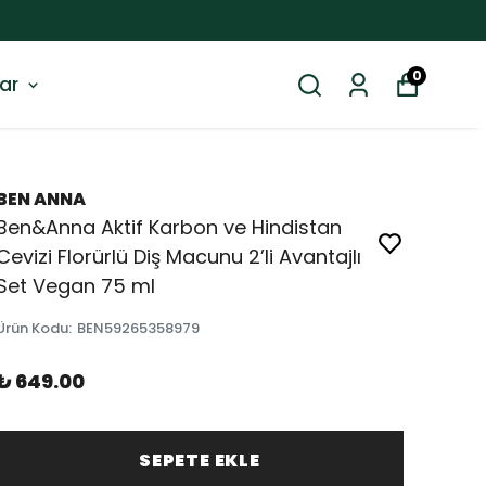
0
ar
BEN ANNA
Ben&Anna Aktif Karbon ve Hindistan
Cevizi Florürlü Diş Macunu 2’li Avantajlı
Set Vegan 75 ml
Ürün Kodu
:
BEN59265358979
₺ 649.00
SEPETE EKLE