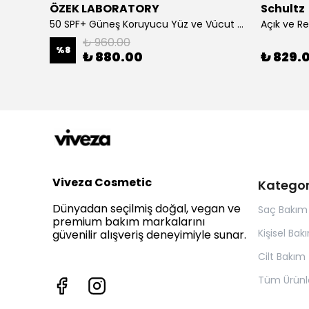
ÖZEK LABORATORY
Schultz
Beard Balm Sakal Balsamı Cypress Vetyver 100 ml
50 SPF+ Güneş Koruyucu Yüz ve Vücut Sütü 100 ml
₺ 960.00
%
8
₺ 880.00
₺ 829.
Viveza Cosmetic
Kategor
Dünyadan seçilmiş doğal, vegan ve
Saç Bakım
premium bakım markalarını
Kişisel Bak
güvenilir alışveriş deneyimiyle sunar.
Cilt Bakım
Tüm Ürünl