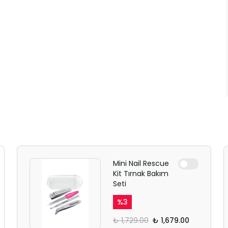
Mini Nail Rescue
Kit Tırnak Bakım
Seti
%
3
₺ 1,729.00
₺ 1,679.00