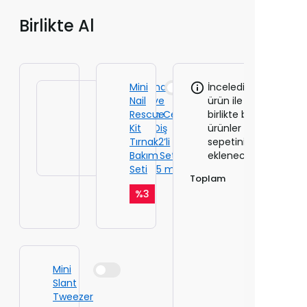
Birlikte Al
Ben&Anna Aktif
Mini
İncelediğiniz
Karbon ve
Nail
ürün ile
Hindistan Cevizi
Rescue
birlikte bu
Florürlü Diş
Kit
ürünler de
Macunu 2’li
Tırnak
sepetinize
Avantajlı Set
Bakım
eklenecektir!
Vegan 75 ml
Seti
Toplam
%
3
Mini
Slant
Tweezer