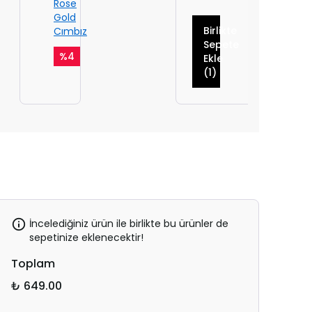
Rose
Gold
Birlikte
Cımbız
Sepete
%
4
Ekle
(1)
İncelediğiniz ürün ile birlikte bu ürünler de
sepetinize eklenecektir!
Toplam
₺ 649.00