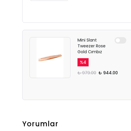
Mini Slant
Tweezer Rose
Gold Cımbız
%
4
₺ 979.00
₺ 944.00
Yorumlar