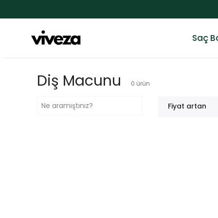
Saç B
Diş Macunu
0
ürün
Fiyat artan