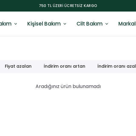
750 TL ÜZERI ÜCRETSIZ KARGO
akım
Kişisel Bakım
Cilt Bakım
Markal
Fiyat azalan
İndirim oranı artan
İndirim oranı aza
Aradığınız ürün bulunamadı