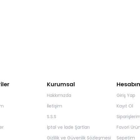
iler
Kurumsal
Hesabı
Hakkımızda
Giriş Yap
ım
İletişim
Kayıt Ol
S.S.S
Siparişleri
er
İptal ve İade Şartları
Favori Ürün
Gizlilik ve Güvenlik Sözleşmesi
Sepetim