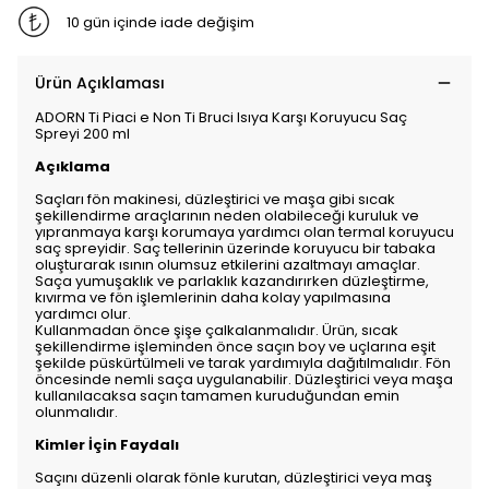
10 gün içinde iade değişim
Ürün Açıklaması
ADORN Ti Piaci e Non Ti Bruci Isıya Karşı Koruyucu Saç
Spreyi 200 ml
Açıklama
Saçları fön makinesi, düzleştirici ve maşa gibi sıcak
şekillendirme araçlarının neden olabileceği kuruluk ve
yıpranmaya karşı korumaya yardımcı olan termal koruyucu
saç spreyidir. Saç tellerinin üzerinde koruyucu bir tabaka
oluşturarak ısının olumsuz etkilerini azaltmayı amaçlar.
Saça yumuşaklık ve parlaklık kazandırırken düzleştirme,
kıvırma ve fön işlemlerinin daha kolay yapılmasına
yardımcı olur.
Kullanmadan önce şişe çalkalanmalıdır. Ürün, sıcak
şekillendirme işleminden önce saçın boy ve uçlarına eşit
şekilde püskürtülmeli ve tarak yardımıyla dağıtılmalıdır. Fön
öncesinde nemli saça uygulanabilir. Düzleştirici veya maşa
kullanılacaksa saçın tamamen kuruduğundan emin
olunmalıdır.
Kimler İçin Faydalı
Saçını düzenli olarak fönle kurutan, düzleştirici veya maş