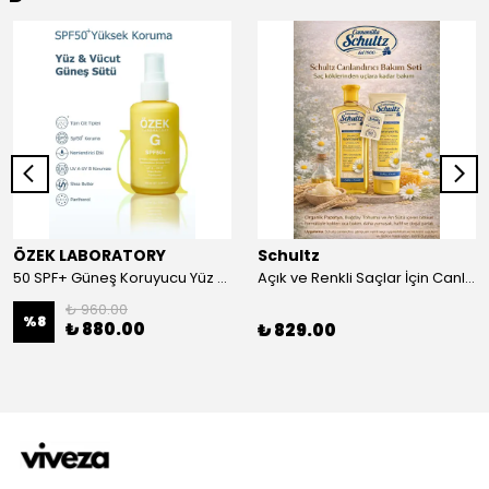
ÖZEK LABORATORY
Schultz
50 SPF+ Güneş Koruyucu Yüz ve Vücut Sütü 100 ml
Açık ve Renkli Saçlar İçin Canlandırıcı 2li Bakım Seti Şampuan + Saç Kremi
₺ 960.00
%
8
₺ 880.00
₺ 829.00