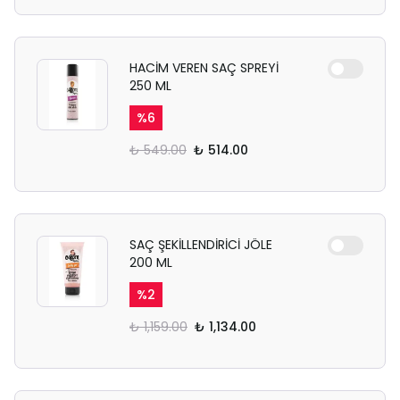
HACİM VEREN SAÇ SPREYİ
250 ML
%
6
₺ 549.00
₺ 514.00
SAÇ ŞEKİLLENDİRİCİ JÖLE
200 ML
%
2
₺ 1,159.00
₺ 1,134.00