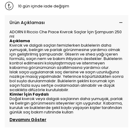
10 gün içinde iade değişim
Ürün Açıklaması
ADORN Il Riccio Che Piace Kıvırcık Saçlar İçin Şampuan 250
ml
Açıklama
Kıvırcık ve dalgalı saçları temizlerken buklelerin daha
yumuşak, belirgin ve parlak görünmesine yardımcı olmak
için geliştirilmiş şampuandır. Gliserin ve shea yağı içeren
formülü, saçın nem ve bakım ihtiyacını destekler. Buklelerin
kontrol edilmesini kolaylaştırmaya ve istenmeyen
kabarma görünümünün azaltılmasına yardımcı olur.
Islak saça uygulanarak saç derisine ve saçın uzunluğuna
nazikçe masaj yapılmalıdır. Yeterince köpürtüldükten sonra
bol suyla durulanmalıdır. Buklelerin şeklini korumak için
saçın fazla suyu sertçe ovalamadan alınabilir ve düşük
sıcaklıkta difüzörle kurutulabilir.
Kimler İçin Faydalı
Doğal kıvırcık veya dalgalı saçlarının daha yumuşak, parlak
ve belirgin görünmesini isteyenler için uygundur. Kabarma,
kuruluk ve buklelerde şekil kaybı yaşayan kişiler tarafından
günlük saç bakım rutininde kullan
Devamını Göster