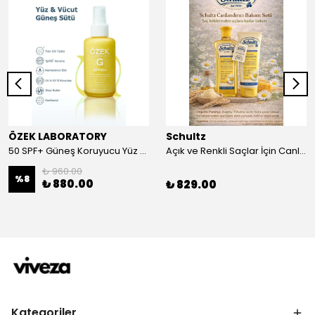
ÖZEK LABORATORY
Schultz
50 SPF+ Güneş Koruyucu Yüz ve Vücut Sütü 100 ml
Açık ve Renkli Saçlar İçin Canlandırıcı 2li Bakım Seti Şampuan + Saç Kremi
₺ 960.00
%
8
₺ 880.00
₺ 829.00
Kategoriler