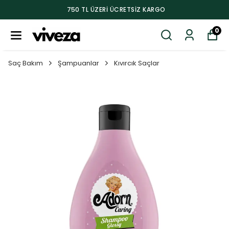
750 TL ÜZERI ÜCRETSIZ KARGO
0
Saç Bakım
Şampuanlar
Kıvırcık Saçlar