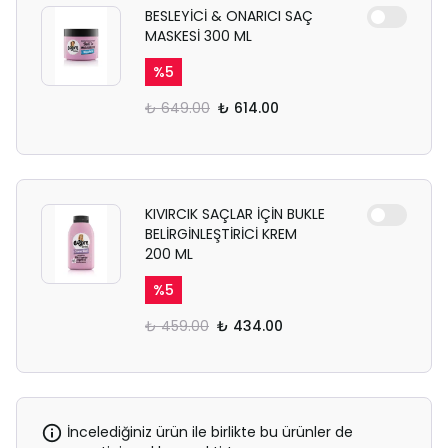
BESLEYİCİ & ONARICI SAÇ
MASKESİ 300 ML
%
5
₺ 649.00
₺ 614.00
KIVIRCIK SAÇLAR İÇİN BUKLE
BELİRGİNLEŞTİRİCİ KREM
200 ML
%
5
₺ 459.00
₺ 434.00
İncelediğiniz ürün ile birlikte bu ürünler de