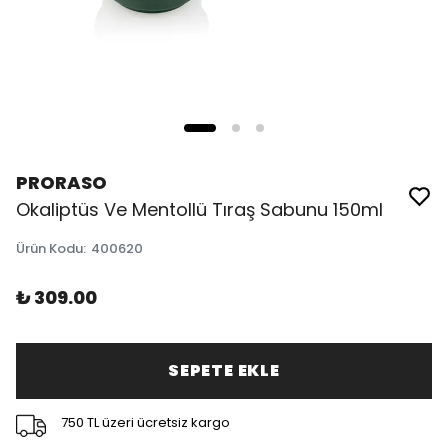
PRORASO
Okaliptüs Ve Mentollü Tıraş Sabunu 150ml
Ürün Kodu
:
400620
₺ 309.00
SEPETE EKLE
750 TL üzeri ücretsiz kargo