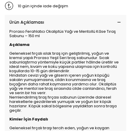
10 gün içinde iade değişim
Ürün Açıklaması
Proraso Ferahlatıcı Okaliptüs Yağı ve Mentollü Kâse Tıraş
Sabunu – 150 ml
Açıklama
Geleneksel fırçalı ıslak tıraş için geliştirilmiş, yoğun ve
kremsi yapılı Proraso Yeşil Seri tıraş sabunudur. Sıcak
sabunlaştırma yöntemiyle küçük partiler hâlinde üretilir ve
ideal nem, kıvam ve koku yapısına ulaşması için kontrollü
koşullarda 10-15 gün dinlendirilir.
Hindistan cevizi yağı ve gliserin içeren yoğun köpüğü
sakalın yumuşamasına, cildin korunmasına ve tıraş
bıçağının daha rahat kaymasına yardımcı olur. Okaliptüs
yağı ve mentol ise tıraş sırasında cilde canlandırıcı, ferah
ve serin bir his verir.
Nemlendirilmiş tıraş fırçası sabunun üzerinde dairesel
hareketlerle gezdirilerek yumuşak ve yoğun bir köpük
hazırlanır. Köpük sakal bölgesine yayıldıktan sonra tıraşa
geçilir.
Kimler İçin Faydalı
Geleneksel fırçalı tıraşı tercih eden, yoğun ve kaygan