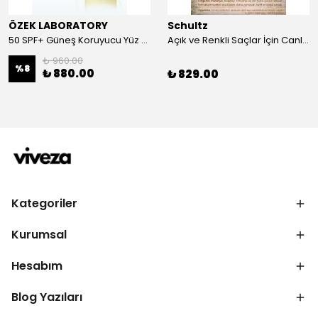
ÖZEK LABORATORY
Schultz
50 SPF+ Güneş Koruyucu Yüz ve Vücut Sütü 100 ml
Açık ve Renkli Saçlar İçin Canlandırıcı 2li Bakım Seti Şampuan + Saç Kremi
₺ 960.00
%
8
₺ 880.00
₺ 829.00
Kategoriler
Kurumsal
Hesabım
Blog Yazıları