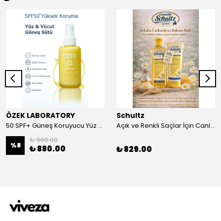
ÖZEK LABORATORY
Schultz
50 SPF+ Güneş Koruyucu Yüz ve Vücut Sütü 100 ml
Açık ve Renkli Saçlar İçin Canlandırıcı 2li Bakım Seti Şampuan + Saç Kremi
₺ 960.00
%
8
₺ 880.00
₺ 829.00