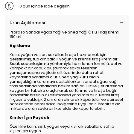
10 gün içinde iade değişim
Ürün Açıklaması
Proraso Sandal Ağacı Yağı ve Shea Yağı Özlü Tıraş Kremi
150 ml
Açıklama
Kalın, yoğun ve sert sakalları tıraşa hazırlamak için
geliştirilmiş, tüp ambalajlı yoğun ve kremsi tıraş kremidir.
Sıcak sabunlaştırma yöntemiyle hazırlanan formülü, bol ve
kompakt bir köpük oluşturarak sakal tellerinin
yumuşamasına ve jiletin cilt üzerinde daha rahat
kaymasına yardımcı olur. Shea yağı kuru cildin
yumuşaklığını korumayı desteklerken sandal ağacı yağı
tıraş sırasında rahatlatıcı bakım sağlar. Cilt ile jilet arasında
kaygan bir tabaka oluşturarak sürtünme ve tıraşa bağlı
rahatsızlık hissinin azaltılmasına yardımcı olur. Nemli tıraş
fırçasına yaklaşık 2 cm ürün alınarak köpürtülür ve dairesel
hareketlerle nemli sakal bölgesine uygulanır. İstenirse az
miktarda ürün suyla birlikte elde de köpürtülebilir.
Kimler İçin Faydalı
Özellikle kalın, sert, yoğun veya kıvırcık sakallara sahip
kişiler için uygun