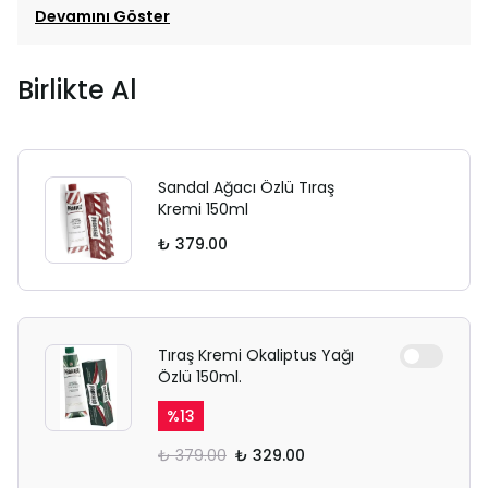
Devamını Göster
Birlikte Al
Sandal Ağacı Özlü Tıraş
Kremi 150ml
₺ 379.00
Tıraş Kremi Okaliptus Yağı
Özlü 150ml.
%
13
₺ 379.00
₺ 329.00