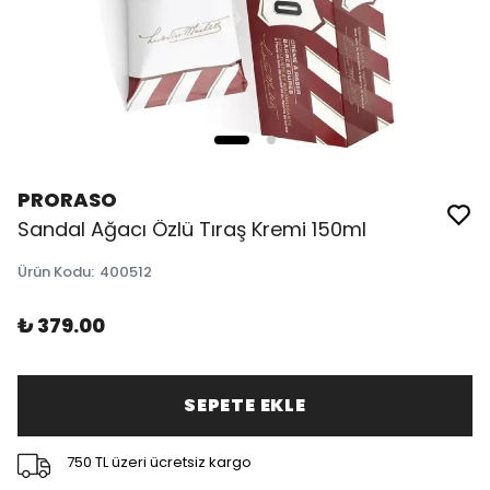
PRORASO
Sandal Ağacı Özlü Tıraş Kremi 150ml
Ürün Kodu
:
400512
₺ 379.00
SEPETE EKLE
750 TL üzeri ücretsiz kargo