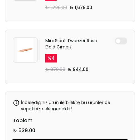
₺ 1,729.00
₺ 1,679.00
Mini Slant Tweezer Rose
Gold Cımbız
%
4
₺ 979.00
₺ 944.00
İncelediğiniz ürün ile birlikte bu ürünler de
sepetinize eklenecektir!
Toplam
₺ 539.00