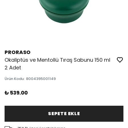
PRORASO
Okaliptüs ve Mentollü Tıraş Sabunu 150 ml
2 Adet
Ürün Kodu
:
8004395001149
₺ 539.00
SEPETE EKLE