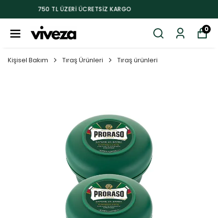
750 TL ÜZERI ÜCRETSIZ KARGO
0
Kişisel Bakım
Tıraş Ürünleri
Tıraş ürünleri