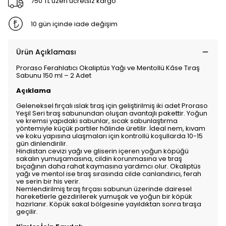
750 TL üzeri ücretsiz kargo
10 gün içinde iade değişim
Ürün Açıklaması
Proraso Ferahlatıcı Okaliptüs Yağı ve Mentollü Kâse Tıraş
Sabunu 150 ml – 2 Adet
Açıklama
Geleneksel fırçalı ıslak tıraş için geliştirilmiş iki adet Proraso
Yeşil Seri tıraş sabunundan oluşan avantajlı pakettir. Yoğun
ve kremsi yapıdaki sabunlar, sıcak sabunlaştırma
yöntemiyle küçük partiler hâlinde üretilir. İdeal nem, kıvam
ve koku yapısına ulaşmaları için kontrollü koşullarda 10-15
gün dinlendirilir.
Hindistan cevizi yağı ve gliserin içeren yoğun köpüğü
sakalın yumuşamasına, cildin korunmasına ve tıraş
bıçağının daha rahat kaymasına yardımcı olur. Okaliptüs
yağı ve mentol ise tıraş sırasında cilde canlandırıcı, ferah
ve serin bir his verir.
Nemlendirilmiş tıraş fırçası sabunun üzerinde dairesel
hareketlerle gezdirilerek yumuşak ve yoğun bir köpük
hazırlanır. Köpük sakal bölgesine yayıldıktan sonra tıraşa
geçilir.