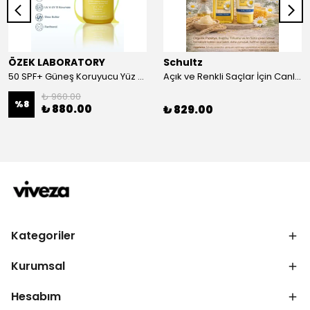
ÖZEK LABORATORY
Schultz
50 SPF+ Güneş Koruyucu Yüz ve Vücut Sütü 100 ml
Açık ve Renkli Saçlar İçin Canlandırıcı 2li Bakım Seti Şampuan + Saç Kremi
₺ 960.00
%
8
₺ 880.00
₺ 829.00
Kategoriler
Kurumsal
Hesabım