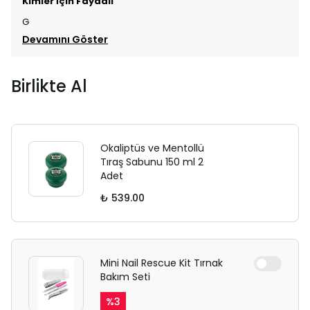
Kimler İçin Faydalı
G
Devamını Göster
Birlikte Al
Okaliptüs ve Mentollü
Tıraş Sabunu 150 ml 2
Adet
₺ 539.00
Mini Nail Rescue Kit Tırnak
Bakım Seti
%
3