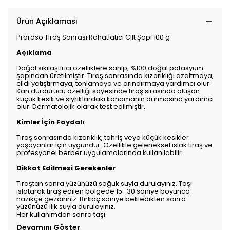
Ürün Açıklaması
Proraso Tıraş Sonrası Rahatlatıcı Cilt Şapı 100 g
Açıklama
Doğal sıkılaştırıcı özelliklere sahip, %100 doğal potasyum
şapından üretilmiştir. Tıraş sonrasında kızarıklığı azaltmaya;
cildi yatıştırmaya, tonlamaya ve arındırmaya yardımcı olur.
Kan durdurucu özelliği sayesinde tıraş sırasında oluşan
küçük kesik ve sıyrıklardaki kanamanın durmasına yardımcı
olur. Dermatolojik olarak test edilmiştir.
Kimler İçin Faydalı
Tıraş sonrasında kızarıklık, tahriş veya küçük kesikler
yaşayanlar için uygundur. Özellikle geleneksel ıslak tıraş ve
profesyonel berber uygulamalarında kullanılabilir.
Dikkat Edilmesi Gerekenler
Tıraştan sonra yüzünüzü soğuk suyla durulayınız. Taşı
ıslatarak tıraş edilen bölgede 15–30 saniye boyunca
nazikçe gezdiriniz. Birkaç saniye bekledikten sonra
yüzünüzü ılık suyla durulayınız.
Her kullanımdan sonra taşı
Devamını Göster