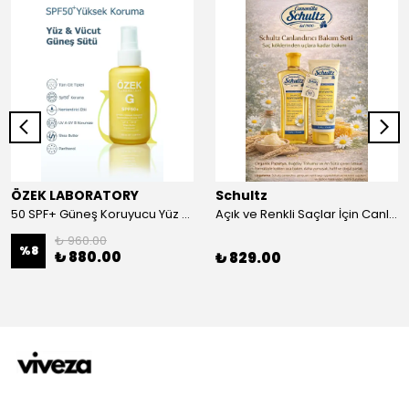
ÖZEK LABORATORY
Schultz
50 SPF+ Güneş Koruyucu Yüz ve Vücut Sütü 100 ml
Açık ve Renkli Saçlar İçin Canlandırıcı 2li Bakım Seti Şampuan + Saç Kremi
₺ 960.00
%
8
₺ 880.00
₺ 829.00