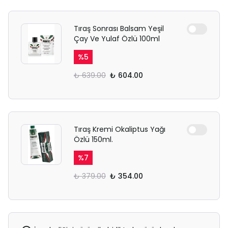
Tıraş Sonrası Balsam Yeşil
Çay Ve Yulaf Özlü 100ml
%
5
₺ 639.00
₺ 604.00
Tıraş Kremi Okaliptus Yağı
Özlü 150ml.
%
7
₺ 379.00
₺ 354.00