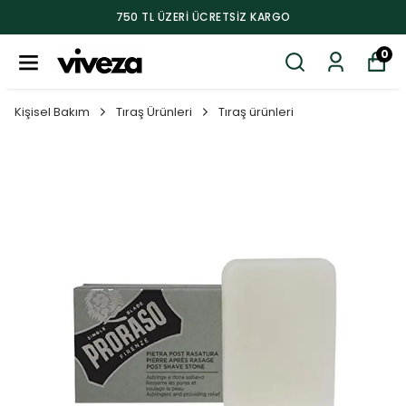
750 TL ÜZERI ÜCRETSIZ KARGO
0
Kişisel Bakım
Tıraş Ürünleri
Tıraş ürünleri